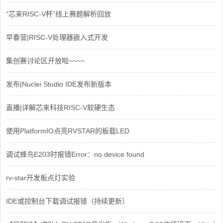
“芯来RISC-V杯”线上赛题解析回放
早春营|RISC-V处理器嵌入式开发
集创赛讨论区开放啦~~~~
发布|Nuclei Studio IDE发布新版本
直播|详解芯来科技RISC-V软硬生态
使用PlatformIO点亮RVSTAR的板载LED
调试蜂鸟E203时报错Error：no device found
rv-star开发板点灯实验
IDE或控制台下载调试报错（持续更新）