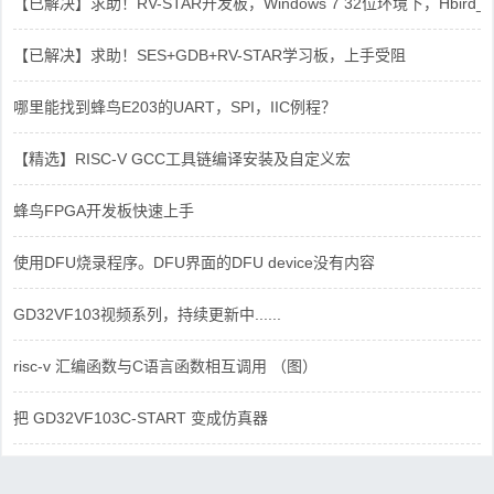
【已解决】求助！RV-STAR开发板，Windows 7 32位环境下，Hbird_Dri
【已解决】求助！SES+GDB+RV-STAR学习板，上手受阻
哪里能找到蜂鸟E203的UART，SPI，IIC例程？
【精选】RISC-V GCC工具链编译安装及自定义宏
蜂鸟FPGA开发板快速上手
使用DFU烧录程序。DFU界面的DFU device没有内容
GD32VF103视频系列，持续更新中......
risc-v 汇编函数与C语言函数相互调用 （图）
把 GD32VF103C-START 变成仿真器