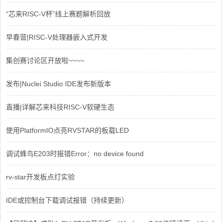
“芯来RISC-V杯”线上赛题解析回放
早春营|RISC-V处理器嵌入式开发
集创赛讨论区开放啦~~~~
发布|Nuclei Studio IDE发布新版本
直播|详解芯来科技RISC-V软硬生态
使用PlatformIO点亮RVSTAR的板载LED
调试蜂鸟E203时报错Error：no device found
rv-star开发板点灯实验
IDE或控制台下载调试报错（持续更新）