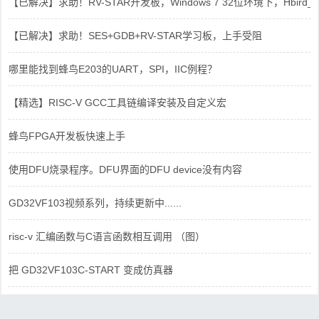
【已解决】求助！RV-STAR开发板，Windows 7 32位环境下，Hbird_Dri
【已解决】求助！SES+GDB+RV-STAR学习板，上手受阻
哪里能找到蜂鸟E203的UART，SPI，IIC例程？
【精选】RISC-V GCC工具链编译安装及自定义宏
蜂鸟FPGA开发板快速上手
使用DFU烧录程序。DFU界面的DFU device没有内容
GD32VF103视频系列，持续更新中......
risc-v 汇编函数与C语言函数相互调用 （图）
把 GD32VF103C-START 变成仿真器