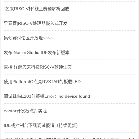
“芯来RISC-V杯”线上赛题解析回放
早春营|RISC-V处理器嵌入式开发
集创赛讨论区开放啦~~~~
发布|Nuclei Studio IDE发布新版本
直播|详解芯来科技RISC-V软硬生态
使用PlatformIO点亮RVSTAR的板载LED
调试蜂鸟E203时报错Error：no device found
rv-star开发板点灯实验
IDE或控制台下载调试报错（持续更新）