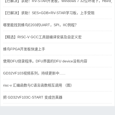
【已解决】求助！RV-STAR开发板，Windows 7 32位环境下，Hbird_Dri
【已解决】求助！SES+GDB+RV-STAR学习板，上手受阻
哪里能找到蜂鸟E203的UART，SPI，IIC例程？
【精选】RISC-V GCC工具链编译安装及自定义宏
蜂鸟FPGA开发板快速上手
使用DFU烧录程序。DFU界面的DFU device没有内容
GD32VF103视频系列，持续更新中......
risc-v 汇编函数与C语言函数相互调用 （图）
把 GD32VF103C-START 变成仿真器