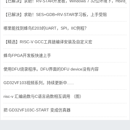
【已解决】求助！RV-STAR开发板，Windows 7 32位环境下，Hbird_Dri
【已解决】求助！SES+GDB+RV-STAR学习板，上手受阻
哪里能找到蜂鸟E203的UART，SPI，IIC例程？
【精选】RISC-V GCC工具链编译安装及自定义宏
蜂鸟FPGA开发板快速上手
使用DFU烧录程序。DFU界面的DFU device没有内容
GD32VF103视频系列，持续更新中......
risc-v 汇编函数与C语言函数相互调用 （图）
把 GD32VF103C-START 变成仿真器