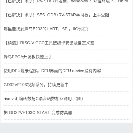
【已解决】求助！RV-STAR开发板，Windows 7 32位环境下，Hbird_Dri
【已解决】求助！SES+GDB+RV-STAR学习板，上手受阻
哪里能找到蜂鸟E203的UART，SPI，IIC例程？
【精选】RISC-V GCC工具链编译安装及自定义宏
蜂鸟FPGA开发板快速上手
使用DFU烧录程序。DFU界面的DFU device没有内容
GD32VF103视频系列，持续更新中......
risc-v 汇编函数与C语言函数相互调用 （图）
把 GD32VF103C-START 变成仿真器