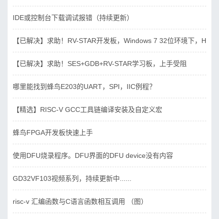
IDE或控制台下载调试报错（持续更新）
【已解决】求助！RV-STAR开发板，Windows 7 32位环境下，Hbird_D
【已解决】求助！SES+GDB+RV-STAR学习板，上手受阻
哪里能找到蜂鸟E203的UART，SPI，IIC例程？
【精选】RISC-V GCC工具链编译安装及自定义宏
蜂鸟FPGA开发板快速上手
使用DFU烧录程序。DFU界面的DFU device没有内容
GD32VF103视频系列，持续更新中......
risc-v 汇编函数与C语言函数相互调用 （图）