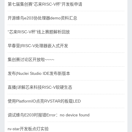
第七届集创赛“芯来RISC-V杯”开发板申请
开源蜂鸟e203协处理器demo资料汇总
“芯来RISC-V杯”线上赛题解析回放
早春营|RISC-V处理器嵌入式开发
集创赛讨论区开放啦~~~~
发布|Nuclei Studio IDE发布新版本
直播|详解芯来科技RISC-V软硬生态
使用PlatformIO点亮RVSTAR的板载LED
调试蜂鸟E203时报错Error：no device found
rv-star开发板点灯实验