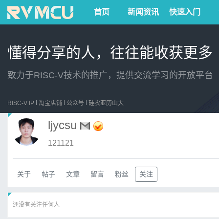
首页
新闻资讯
快速入门
懂得分享的人，往往能收获更多
致力于RISC-V技术的推广，提供交流学习的开放平台
RISC-V IP
淘宝店铺
公众号
硅农亚历山大
ljycsu
121121
关于
帖子
文章
留言
粉丝
关注
还没有关注任何人