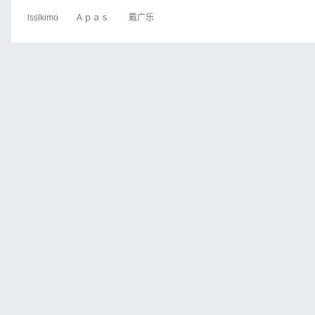
lsslkimo
Ａｐａｓ
戴广乐