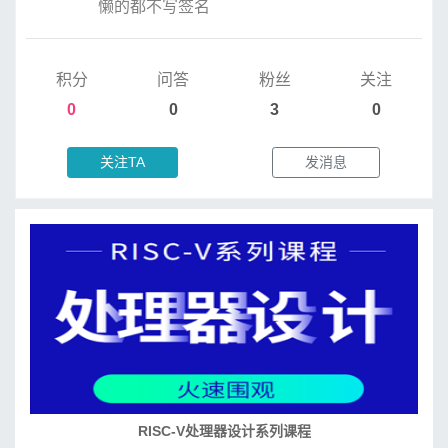
懒的都不写签名
积分
问答
粉丝
关注
0
0
3
0
关注TA
发消息
RISC-V处理器设计系列课程