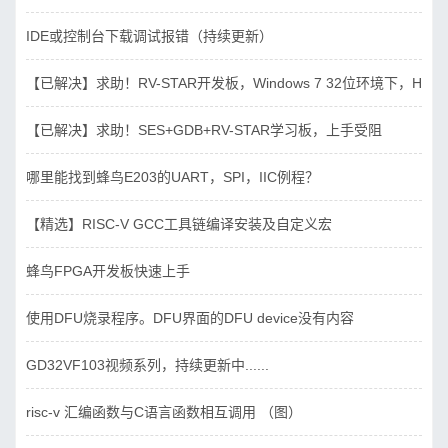
IDE或控制台下载调试报错（持续更新）
【已解决】求助！RV-STAR开发板，Windows 7 32位环境下，Hbird_D
【已解决】求助！SES+GDB+RV-STAR学习板，上手受阻
哪里能找到蜂鸟E203的UART，SPI，IIC例程？
【精选】RISC-V GCC工具链编译安装及自定义宏
蜂鸟FPGA开发板快速上手
使用DFU烧录程序。DFU界面的DFU device没有内容
GD32VF103视频系列，持续更新中......
risc-v 汇编函数与C语言函数相互调用 （图）