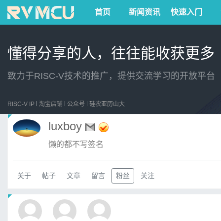
首页
新闻资讯
快速入门
懂得分享的人，往往能收获更多
致力于RISC-V技术的推广，提供交流学习的开放平台
RISC-V IP
淘宝店铺
公众号
硅农亚历山大
luxboy
懒的都不写签名
关于
帖子
文章
留言
粉丝
关注