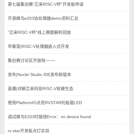
第七届集创赛“芯来RISC-V杯”开发板申请
开源蜂鸟e203协处理器demo资料汇总
“芯来RISC-V杯”线上赛题解析回放
早春营|RISC-V处理器嵌入式开发
集创赛讨论区开放啦~~~~
发布|Nuclei Studio IDE发布新版本
直播|详解芯来科技RISC-V软硬生态
使用PlatformIO点亮RVSTAR的板载LED
调试蜂鸟E203时报错Error：no device found
rv-star开发板点灯实验