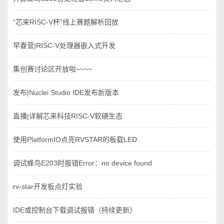
“芯来RISC-V杯”线上赛题解析回放
早春营|RISC-V处理器嵌入式开发
集创赛讨论区开放啦~~~~
发布|Nuclei Studio IDE发布新版本
直播|详解芯来科技RISC-V软硬生态
使用PlatformIO点亮RVSTAR的板载LED
调试蜂鸟E203时报错Error：no device found
rv-star开发板点灯实验
IDE或控制台下载调试报错（持续更新）