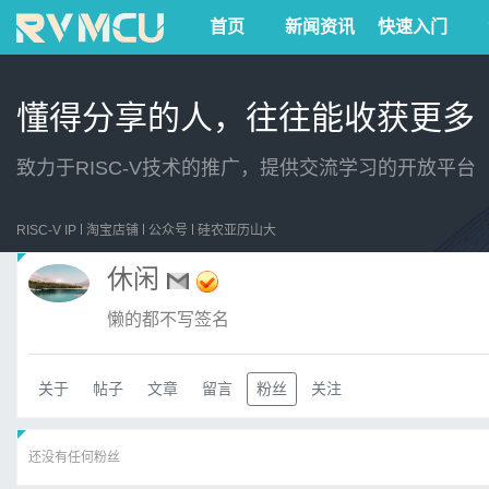
首页
新闻资讯
快速入门
懂得分享的人，往往能收获更多
致力于RISC-V技术的推广，提供交流学习的开放平台
RISC-V IP
淘宝店铺
公众号
硅农亚历山大
休闲
懒的都不写签名
关于
帖子
文章
留言
粉丝
关注
还没有任何粉丝