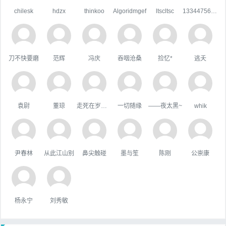
chilesk
hdzx
thinkoo
Algoridmgef
ltscltsc
133447567qq.com
刀不快要磨
范辉
冯庆
吞咽沧桑
捡忆*
逃夭
袁尉
董琼
走死在岁月里
一切随缘
——夜太黑~
whik
尹春林
从此江山别
鼻尖触碰
墨与笙
陈刚
公崇康
杨永宁
刘秀敏