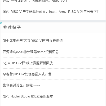
升级“一分钱计划”，芯来助您开启RISC-V之门
国内 RISC-V 产学研基地成立，Intel、Arm、RISC-V 将三分天下？
推荐帖子
第七届集创赛“芯来RISC-V杯”开发板申请
开源蜂鸟e203协处理器demo资料汇总
“芯来RISC-V杯”线上赛题解析回放
早春营|RISC-V处理器嵌入式开发
集创赛讨论区开放啦~~~~
发布|Nuclei Studio IDE发布新版本