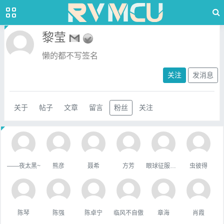
黎莹
懒的都不写签名
关注
发消息
关于
帖子
文章
留言
粉丝
关注
——夜太黑~
熊彦
聂希
方芳
眼球征服世界
虫彼得
陈琴
陈强
陈卓宁
临风不自傲
章海
肖霞