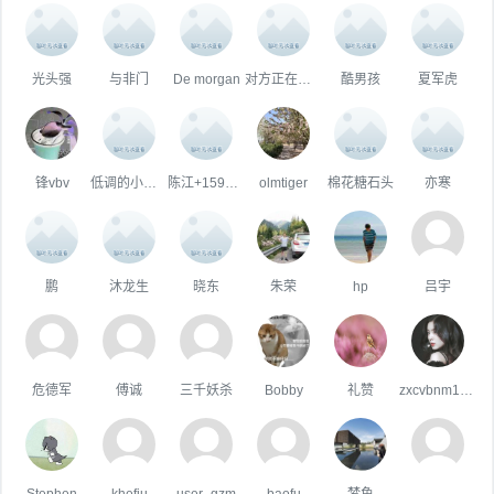
光头强
与非门
De morgan
对方正在输入中...
酷男孩
夏军虎
锋vbv
低调的小玩偶
陈江+15911809870
olmtiger
棉花糖石头
亦寒
鹏
沐龙生
晓东
朱荣
hp
吕宇
危德军
傅诚
三千妖杀
Bobby
礼赞
zxcvbnm1asdf23
Stephen
khefiu
user_gzm
baofu
梦鱼