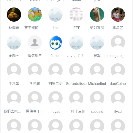
林羿宏
放牛班的王二小
link
IEEE
绝对零度
李昌昱
无题～
微信用户
Jason
。，、？！.
建军
mengtao_1998163.com
李惠娟
李光普
刘家二少
Gerardofisse
Michaelbut
danCothe
我们去吃好吃的吧
黑侠豆丁丁
liuyao
一叶十三刺
scooste
ttycd