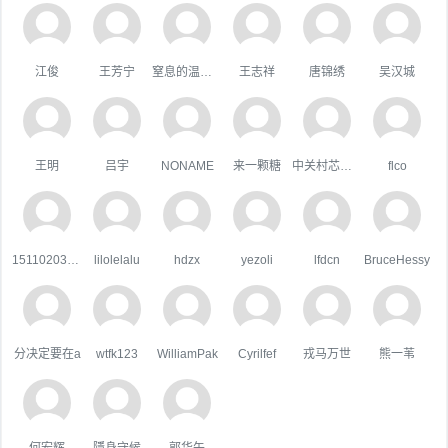
江俊
王芳宁
窒息的温柔，
王志祥
唐锦绣
吴汉城
王明
吕宇
NONAME
来一颗糖
中关村芯学院
flco
15110203044
lilolelalu
hdzx
yezoli
lfdcn
BruceHessy
分决定要在a
wtfk123
WilliamPak
Cyrilfef
戎马万世
熊一苇
何宏辉
隱身守候
郭华午