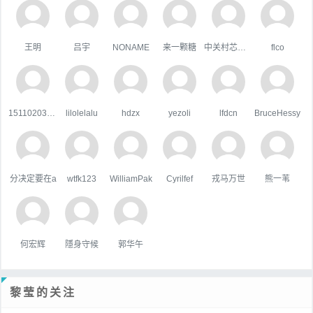
王明
吕宇
NONAME
来一颗糖
中关村芯学院
flco
15110203044
lilolelalu
hdzx
yezoli
lfdcn
BruceHessy
分决定要在a
wtfk123
WilliamPak
Cyrilfef
戎马万世
熊一苇
何宏辉
隱身守候
郭华午
黎莹的关注