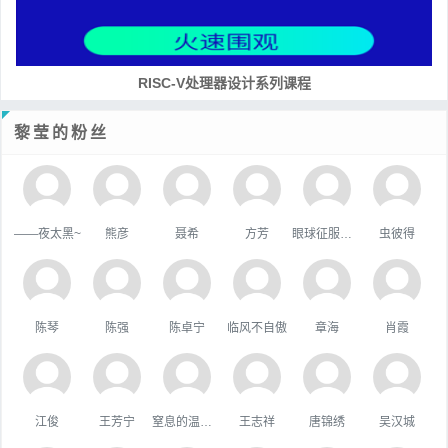
RISC-V处理器设计系列课程
黎莹的粉丝
——夜太黑~
熊彦
聂希
方芳
眼球征服世界
虫彼得
陈琴
陈强
陈卓宁
临风不自傲
章海
肖霞
江俊
王芳宁
窒息的温柔，
王志祥
唐锦绣
吴汉城