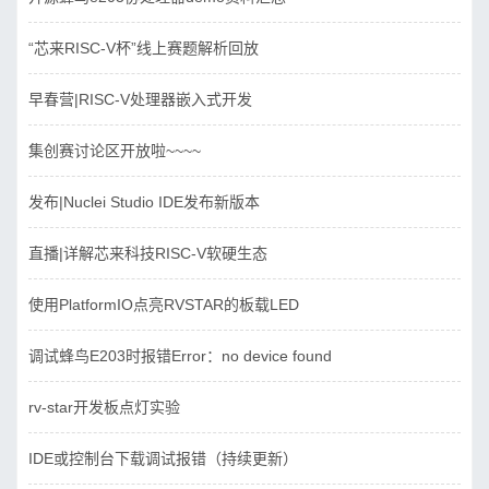
“芯来RISC-V杯”线上赛题解析回放
早春营|RISC-V处理器嵌入式开发
集创赛讨论区开放啦~~~~
发布|Nuclei Studio IDE发布新版本
直播|详解芯来科技RISC-V软硬生态
使用PlatformIO点亮RVSTAR的板载LED
调试蜂鸟E203时报错Error：no device found
rv-star开发板点灯实验
IDE或控制台下载调试报错（持续更新）