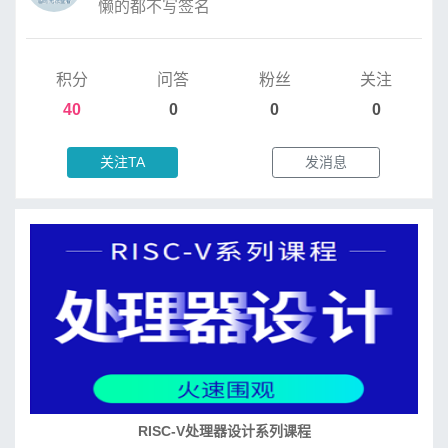
懒的都不写签名
积分
问答
粉丝
关注
40
0
0
0
关注TA
发消息
RISC-V处理器设计系列课程