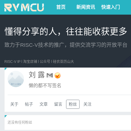
首页
新闻资讯
快速入门
懂得分享的人，往往能收获更多
致力于RISC-V技术的推广，提供交流学习的开放平台
RISC-V IP
淘宝店铺
公众号
硅农亚历山大
刘 露
懒的都不写签名
关于
帖子
文章
留言
粉丝
关注
还没有任何粉丝