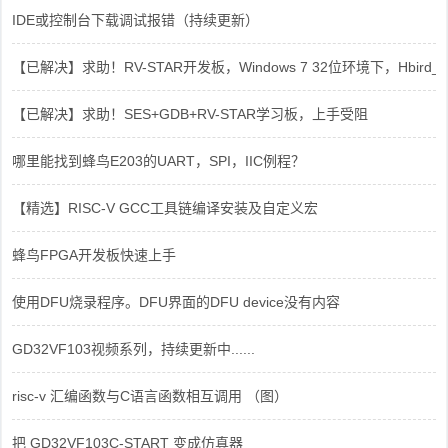
IDE或控制台下载调试报错（持续更新）
【已解决】求助！RV-STAR开发板，Windows 7 32位环境下，Hbird_Dri
【已解决】求助！SES+GDB+RV-STAR学习板，上手受阻
哪里能找到蜂鸟E203的UART，SPI，IIC例程？
【精选】RISC-V GCC工具链编译安装及自定义宏
蜂鸟FPGA开发板快速上手
使用DFU烧录程序。DFU界面的DFU device没有内容
GD32VF103视频系列，持续更新中......
risc-v 汇编函数与C语言函数相互调用 （图）
把 GD32VF103C-START 变成仿真器