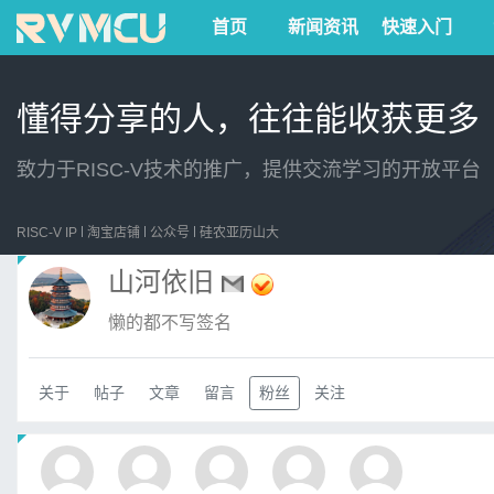
首页
新闻资讯
快速入门
懂得分享的人，往往能收获更多
致力于RISC-V技术的推广，提供交流学习的开放平台
RISC-V IP
淘宝店铺
公众号
硅农亚历山大
山河依旧
懒的都不写签名
关于
帖子
文章
留言
粉丝
关注