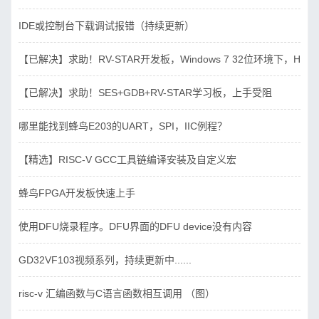
IDE或控制台下载调试报错（持续更新）
【已解决】求助！RV-STAR开发板，Windows 7 32位环境下，Hbird_D
【已解决】求助！SES+GDB+RV-STAR学习板，上手受阻
哪里能找到蜂鸟E203的UART，SPI，IIC例程？
【精选】RISC-V GCC工具链编译安装及自定义宏
蜂鸟FPGA开发板快速上手
使用DFU烧录程序。DFU界面的DFU device没有内容
GD32VF103视频系列，持续更新中......
risc-v 汇编函数与C语言函数相互调用 （图）