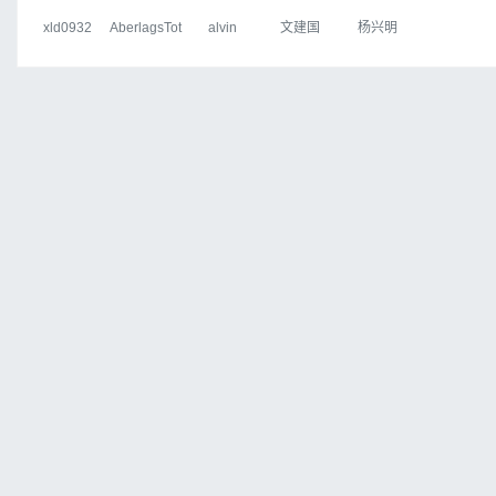
xld0932
AberlagsTot
alvin
文建国
杨兴明