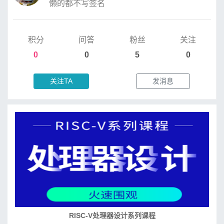
懒的都不写签名
积分
问答
粉丝
关注
0
0
5
0
关注TA
发消息
RISC-V处理器设计系列课程