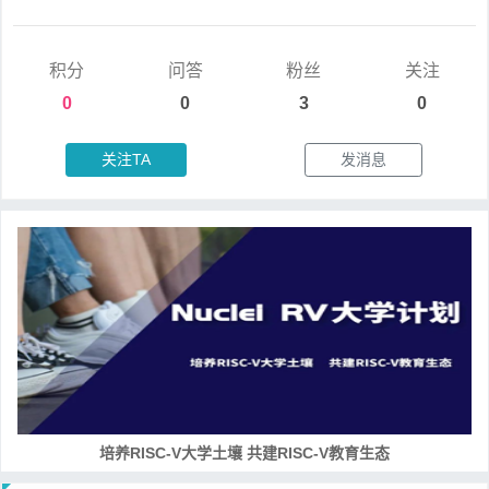
积分
问答
粉丝
关注
0
0
3
0
关注TA
发消息
培养RISC-V大学土壤 共建RISC-V教育生态