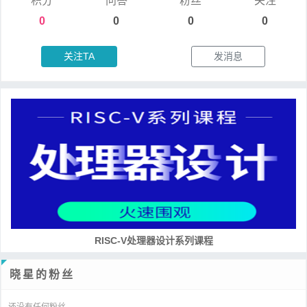
积分
问答
粉丝
关注
0
0
0
0
关注TA
发消息
培养RISC-V大学土壤 共建RISC-V教育生态
晓星的粉丝
还没有任何粉丝