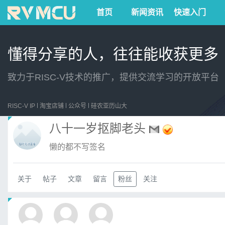
首页
新闻资讯
快速入门
懂得分享的人，往往能收获更多
致力于RISC-V技术的推广，提供交流学习的开放平台
RISC-V IP
淘宝店铺
公众号
硅农亚历山大
八十一岁抠脚老头
懒的都不写签名
关于
帖子
文章
留言
粉丝
关注