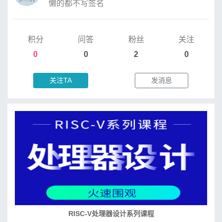
懒的都不写签名
积分
问答
粉丝
关注
0
0
2
0
关注TA
发消息
RISC-V处理器设计系列课程