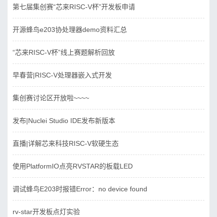
第七届集创赛“芯来RISC-V杯”开发板申请
开源蜂鸟e203协处理器demo资料汇总
“芯来RISC-V杯”线上赛题解析回放
早春营|RISC-V处理器嵌入式开发
集创赛讨论区开放啦~~~~
发布|Nuclei Studio IDE发布新版本
直播|详解芯来科技RISC-V软硬生态
使用PlatformIO点亮RVSTAR的板载LED
调试蜂鸟E203时报错Error：no device found
rv-star开发板点灯实验