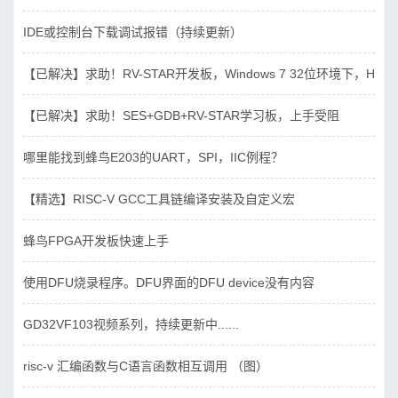
IDE或控制台下载调试报错（持续更新）
【已解决】求助！RV-STAR开发板，Windows 7 32位环境下，Hbird_D
【已解决】求助！SES+GDB+RV-STAR学习板，上手受阻
哪里能找到蜂鸟E203的UART，SPI，IIC例程？
【精选】RISC-V GCC工具链编译安装及自定义宏
蜂鸟FPGA开发板快速上手
使用DFU烧录程序。DFU界面的DFU device没有内容
GD32VF103视频系列，持续更新中......
risc-v 汇编函数与C语言函数相互调用 （图）