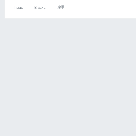
huax
BlackL
廖勇