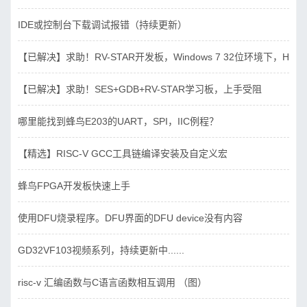
IDE或控制台下载调试报错（持续更新）
【已解决】求助！RV-STAR开发板，Windows 7 32位环境下，Hbird_D
【已解决】求助！SES+GDB+RV-STAR学习板，上手受阻
哪里能找到蜂鸟E203的UART，SPI，IIC例程？
【精选】RISC-V GCC工具链编译安装及自定义宏
蜂鸟FPGA开发板快速上手
使用DFU烧录程序。DFU界面的DFU device没有内容
GD32VF103视频系列，持续更新中......
risc-v 汇编函数与C语言函数相互调用 （图）