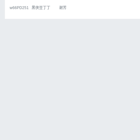
w66PD251
黑侠豆丁丁
谢芳