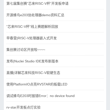
第七届集创赛“芯来RISC-V杯”开发板申请
开源蜂鸟e203协处理器demo资料汇总
“芯来RISC-V杯”线上赛题解析回放
早春营|RISC-V处理器嵌入式开发
集创赛讨论区开放啦~~~~
发布|Nuclei Studio IDE发布新版本
直播|详解芯来科技RISC-V软硬生态
使用PlatformIO点亮RVSTAR的板载LED
调试蜂鸟E203时报错Error：no device found
rv-star开发板点灯实验