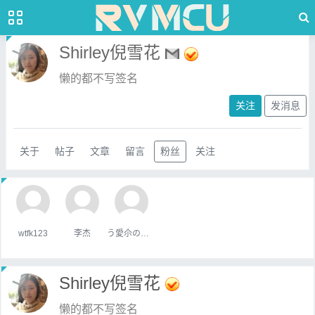
Shirley倪雪花
懒的都不写签名
关注
发消息
关于
帖子
文章
留言
粉丝
关注
wtfk123
李杰
う愛尒の疒句
Shirley倪雪花
懒的都不写签名