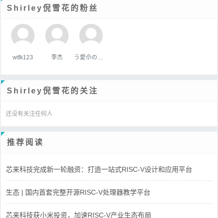
Shirley倪雪花的粉丝
wtfk123
李杰
う愛尒の疒句
Shirley倪雪花的关注
还没有关注任何人
推荐阅读
芯来科技完成新一轮融资：打造一站式RISC-V设计和应用平台
生态 | 国内首套完整开源RISC-V处理器教学平台
芯来科技获小米投资，加速RISC-V产业生态布局