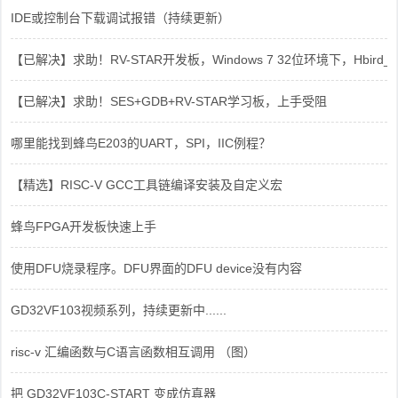
IDE或控制台下载调试报错（持续更新）
【已解决】求助！RV-STAR开发板，Windows 7 32位环境下，Hbird_Dri
【已解决】求助！SES+GDB+RV-STAR学习板，上手受阻
哪里能找到蜂鸟E203的UART，SPI，IIC例程？
【精选】RISC-V GCC工具链编译安装及自定义宏
蜂鸟FPGA开发板快速上手
使用DFU烧录程序。DFU界面的DFU device没有内容
GD32VF103视频系列，持续更新中......
risc-v 汇编函数与C语言函数相互调用 （图）
把 GD32VF103C-START 变成仿真器