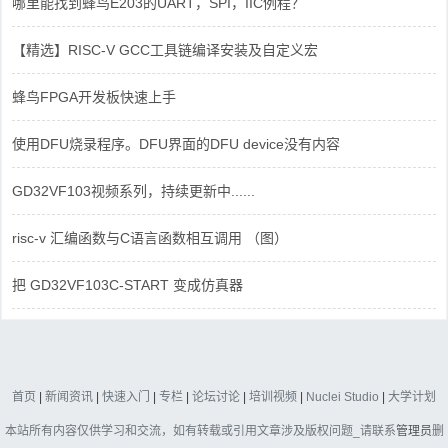
哪里能找到蜂鸟E203的UART，SPI，IIC例程？
【精选】RISC-V GCC工具链编译安装及自定义宏
蜂鸟FPGA开发板快速上手
使用DFU烧录程序。DFU界面的DFU device没有内容
GD32VF103视频系列，持续更新中......
risc-v 汇编函数与C语言函数相互调用 （图）
把 GD32VF103C-START 变成仿真器
首页
|
新闻资讯
|
快速入门
|
专栏
|
论坛讨论
|
培训视频
|
Nuclei Studio
|
大学计划
本站所有内容仅供学习和交流，如有转载或引用文章涉及版权问题_请联系
管理员
删