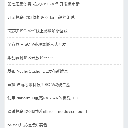
第七届集创赛“芯来RISC-V杯”开发板申请
开源蜂鸟e203协处理器demo资料汇总
“芯来RISC-V杯”线上赛题解析回放
早春营|RISC-V处理器嵌入式开发
集创赛讨论区开放啦~~~~
发布|Nuclei Studio IDE发布新版本
直播|详解芯来科技RISC-V软硬生态
使用PlatformIO点亮RVSTAR的板载LED
调试蜂鸟E203时报错Error：no device found
rv-star开发板点灯实验