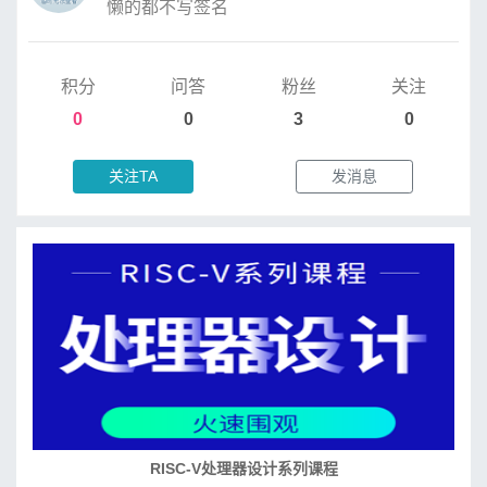
懒的都不写签名
积分
问答
粉丝
关注
0
0
3
0
关注TA
发消息
RISC-V处理器设计系列课程