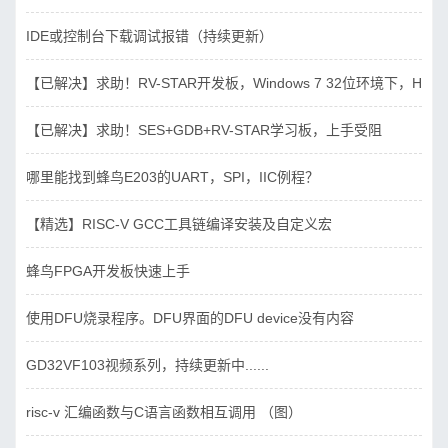
IDE或控制台下载调试报错（持续更新）
【已解决】求助！RV-STAR开发板，Windows 7 32位环境下，Hbird_D
【已解决】求助！SES+GDB+RV-STAR学习板，上手受阻
哪里能找到蜂鸟E203的UART，SPI，IIC例程？
【精选】RISC-V GCC工具链编译安装及自定义宏
蜂鸟FPGA开发板快速上手
使用DFU烧录程序。DFU界面的DFU device没有内容
GD32VF103视频系列，持续更新中......
risc-v 汇编函数与C语言函数相互调用 （图）