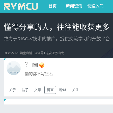
首页
新闻资讯
快速入门
懂得分享的人，往往能收获更多
致力于RISC-V技术的推广，提供交流学习的开放平台
RISC-V IP
淘宝店铺
公众号
硅农亚历山大
？
懒的都不写签名
关于
帖子
文章
留言
粉丝
关注