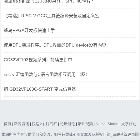
哪里能找到蜂鸟E203的UART，SPI，IIC例程？
【精选】RISC-V GCC工具链编译安装及自定义宏
蜂鸟FPGA开发板快速上手
使用DFU烧录程序。DFU界面的DFU device没有内容
GD32VF103视频系列，持续更新中......
risc-v 汇编函数与C语言函数相互调用 （图）
把 GD32VF103C-START 变成仿真器
首页
|
新闻资讯
|
快速入门
|
专栏
|
论坛讨论
|
培训视频
|
Nuclei Studio
|
大学计划
本站所有内容仅供学习和交流，如有转载或引用文章涉及版权问题_请联系
管理员
删