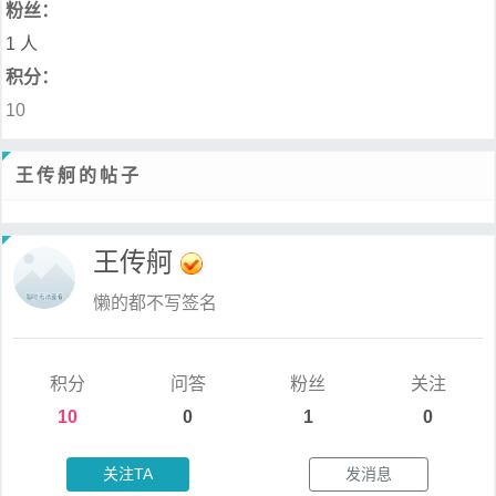
粉丝：
1 人
积分：
10
王传舸的帖子
王传舸
懒的都不写签名
积分
问答
粉丝
关注
10
0
1
0
关注TA
发消息