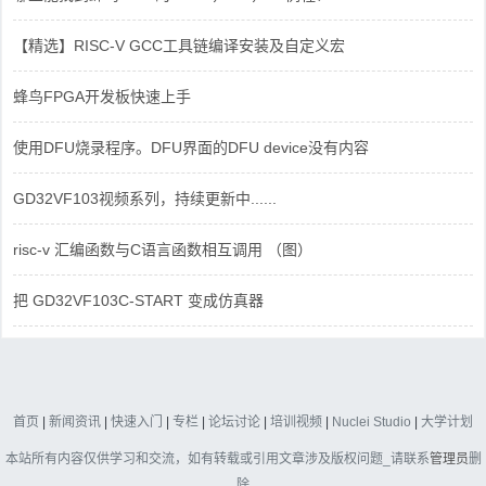
【精选】RISC-V GCC工具链编译安装及自定义宏
蜂鸟FPGA开发板快速上手
使用DFU烧录程序。DFU界面的DFU device没有内容
GD32VF103视频系列，持续更新中......
risc-v 汇编函数与C语言函数相互调用 （图）
把 GD32VF103C-START 变成仿真器
首页
|
新闻资讯
|
快速入门
|
专栏
|
论坛讨论
|
培训视频
|
Nuclei Studio
|
大学计划
本站所有内容仅供学习和交流，如有转载或引用文章涉及版权问题_请联系
管理员
删
除