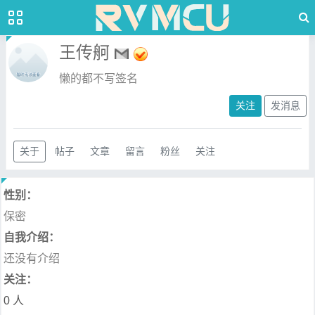
王传舸
懒的都不写签名
关注
发消息
关于
帖子
文章
留言
粉丝
关注
性别：
保密
自我介绍：
还没有介绍
关注：
0 人