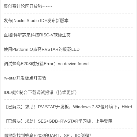
集创赛讨论区开放啦~~~~
发布|Nuclei Studio IDE发布新版本
直播|详解芯来科技RISC-V软硬生态
使用PlatformIO点亮RVSTAR的板载LED
调试蜂鸟E203时报错Error：no device found
rv-star开发板点灯实验
IDE或控制台下载调试报错（持续更新）
【已解决】求助！RV-STAR开发板，Windows 7 32位环境下，Hbird_Dri
【已解决】求助！SES+GDB+RV-STAR学习板，上手受阻
哪里能找到蜂鸟E203的UART，SPI，IIC例程？