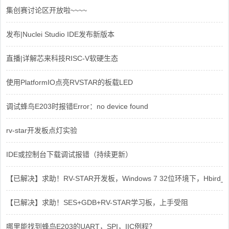
集创赛讨论区开放啦~~~~
发布|Nuclei Studio IDE发布新版本
直播|详解芯来科技RISC-V软硬生态
使用PlatformIO点亮RVSTAR的板载LED
调试蜂鸟E203时报错Error：no device found
rv-star开发板点灯实验
IDE或控制台下载调试报错（持续更新）
【已解决】求助！RV-STAR开发板，Windows 7 32位环境下，Hbird_Dri
【已解决】求助！SES+GDB+RV-STAR学习板，上手受阻
哪里能找到蜂鸟E203的UART，SPI，IIC例程？