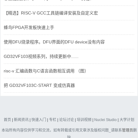
【精选】RISC-V GCC工具链编译安装及自定义宏
蜂鸟FPGA开发板快速上手
使用DFU烧录程序。DFU界面的DFU device没有内容
GD32VF103视频系列，持续更新中......
risc-v 汇编函数与C语言函数相互调用 （图）
把 GD32VF103C-START 变成仿真器
首页
|
新闻资讯
|
快速入门
|
专栏
|
论坛讨论
|
培训视频
|
Nuclei Studio
|
大学计划
本站所有内容仅供学习和交流，如有转载或引用文章涉及版权问题_请联系
管理员
删
除