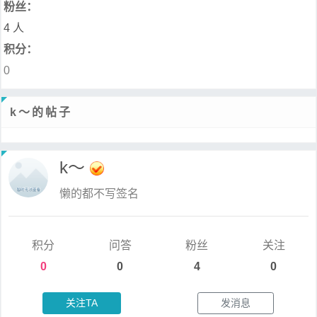
粉丝：
4 人
积分：
0
k～的帖子
k～
懒的都不写签名
积分
问答
粉丝
关注
0
0
4
0
关注TA
发消息