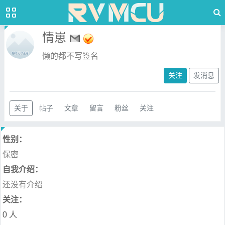
情崽
懒的都不写签名
关注
发消息
关于
帖子
文章
留言
粉丝
关注
性别：
保密
自我介绍：
还没有介绍
关注：
0 人