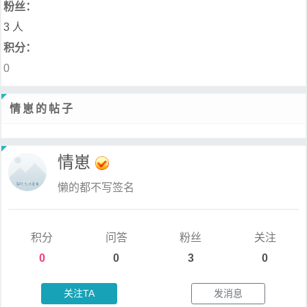
粉丝：
3 人
积分：
0
情崽的帖子
情崽
懒的都不写签名
积分
问答
粉丝
关注
0
0
3
0
关注TA
发消息