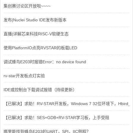
集创赛讨论区开放啦~~~~
发布|Nuclei Studio IDE发布新版本
直播|详解芯来科技RISC-V软硬生态
使用PlatformIO点亮RVSTAR的板载LED
调试蜂鸟E203时报错Error：no device found
rv-star开发板点灯实验
IDE或控制台下载调试报错（持续更新）
【已解决】求助！RV-STAR开发板，Windows 7 32位环境下，Hbird_Dri
【已解决】求助！SES+GDB+RV-STAR学习板，上手受阻
哪里能找到蜂鸟E203的UART，SPI，IIC例程？