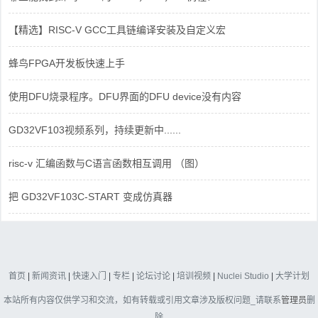
【精选】RISC-V GCC工具链编译安装及自定义宏
蜂鸟FPGA开发板快速上手
使用DFU烧录程序。DFU界面的DFU device没有内容
GD32VF103视频系列，持续更新中......
risc-v 汇编函数与C语言函数相互调用 （图）
把 GD32VF103C-START 变成仿真器
首页
|
新闻资讯
|
快速入门
|
专栏
|
论坛讨论
|
培训视频
|
Nuclei Studio
|
大学计划
本站所有内容仅供学习和交流，如有转载或引用文章涉及版权问题_请联系
管理员
删
除