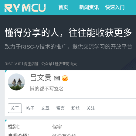
首页
新闻资讯
快速入门
懂得分享的人，往往能收获更多
致力于RISC-V技术的推广，提供交流学习的开放平台
RISC-V IP
淘宝店铺
公众号
硅农亚历山大
吕文贵
懒的都不写签名
关于
帖子
文章
留言
粉丝
关注
性别：
保密