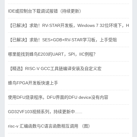
IDE或控制台下载调试报错（持续更新）
【已解决】求助！RV-STAR开发板，Windows 7 32位环境下，Hbird_D
【已解决】求助！SES+GDB+RV-STAR学习板，上手受阻
哪里能找到蜂鸟E203的UART，SPI，IIC例程？
【精选】RISC-V GCC工具链编译安装及自定义宏
蜂鸟FPGA开发板快速上手
使用DFU烧录程序。DFU界面的DFU device没有内容
GD32VF103视频系列，持续更新中......
risc-v 汇编函数与C语言函数相互调用 （图）