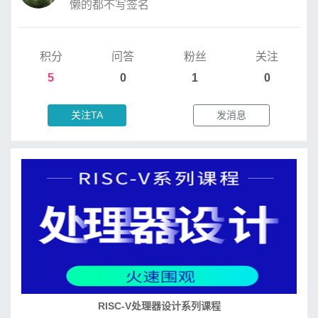
懒的都不写签名
积分
问答
粉丝
关注
5
0
1
0
关注TA
发消息
RISC-V处理器设计系列课程