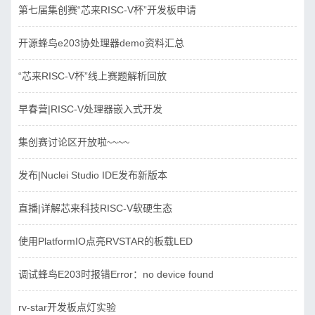
第七届集创赛“芯来RISC-V杯”开发板申请
开源蜂鸟e203协处理器demo资料汇总
“芯来RISC-V杯”线上赛题解析回放
早春营|RISC-V处理器嵌入式开发
集创赛讨论区开放啦~~~~
发布|Nuclei Studio IDE发布新版本
直播|详解芯来科技RISC-V软硬生态
使用PlatformIO点亮RVSTAR的板载LED
调试蜂鸟E203时报错Error：no device found
rv-star开发板点灯实验