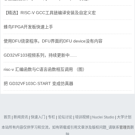
【精选】RISC-V GCC工具链编译安装及自定义宏
蜂鸟FPGA开发板快速上手
使用DFU烧录程序。DFU界面的DFU device没有内容
GD32VF103视频系列，持续更新中......
risc-v 汇编函数与C语言函数相互调用 （图）
把 GD32VF103C-START 变成仿真器
首页
|
新闻资讯
|
快速入门
|
专栏
|
论坛讨论
|
培训视频
|
Nuclei Studio
|
大学计划
本站所有内容仅供学习和交流，如有转载或引用文章涉及版权问题_请联系
管理员
删
除