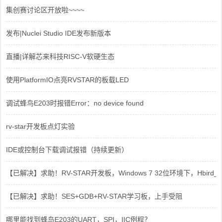
集创赛讨论区开放啦~~~~
发布|Nuclei Studio IDE发布新版本
直播|详解芯来科技RISC-V软硬生态
使用PlatformIO点亮RVSTAR的板载LED
调试蜂鸟E203时报错Error：no device found
rv-star开发板点灯实验
IDE或控制台下载调试报错（持续更新）
【已解决】求助！RV-STAR开发板，Windows 7 32位环境下，Hbird_Dri
【已解决】求助！SES+GDB+RV-STAR学习板，上手受阻
哪里能找到蜂鸟E203的UART，SPI，IIC例程？