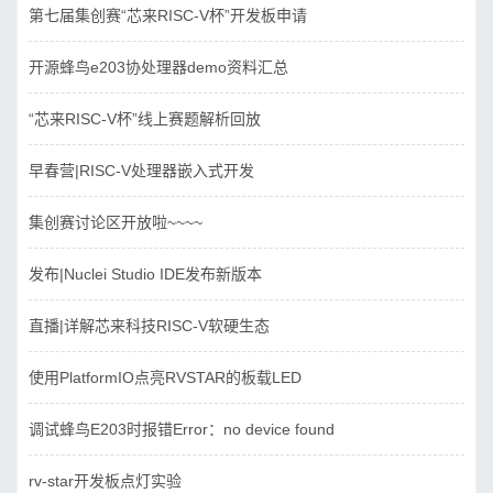
第七届集创赛“芯来RISC-V杯”开发板申请
开源蜂鸟e203协处理器demo资料汇总
“芯来RISC-V杯”线上赛题解析回放
早春营|RISC-V处理器嵌入式开发
集创赛讨论区开放啦~~~~
发布|Nuclei Studio IDE发布新版本
直播|详解芯来科技RISC-V软硬生态
使用PlatformIO点亮RVSTAR的板载LED
调试蜂鸟E203时报错Error：no device found
rv-star开发板点灯实验