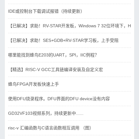
IDE或控制台下载调试报错（持续更新）
【已解决】求助！RV-STAR开发板，Windows 7 32位环境下，Hbird_D
【已解决】求助！SES+GDB+RV-STAR学习板，上手受阻
哪里能找到蜂鸟E203的UART，SPI，IIC例程？
【精选】RISC-V GCC工具链编译安装及自定义宏
蜂鸟FPGA开发板快速上手
使用DFU烧录程序。DFU界面的DFU device没有内容
GD32VF103视频系列，持续更新中......
risc-v 汇编函数与C语言函数相互调用 （图）