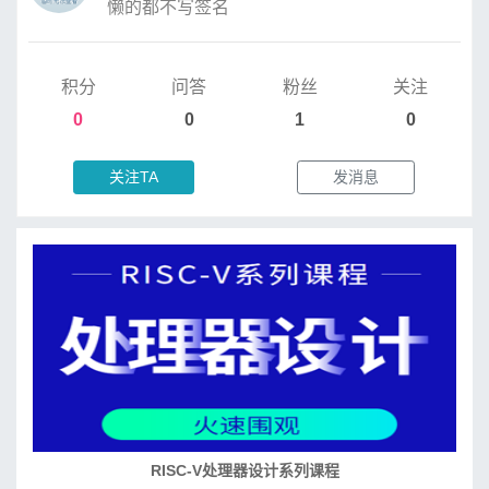
懒的都不写签名
积分
问答
粉丝
关注
0
0
1
0
关注TA
发消息
RISC-V处理器设计系列课程