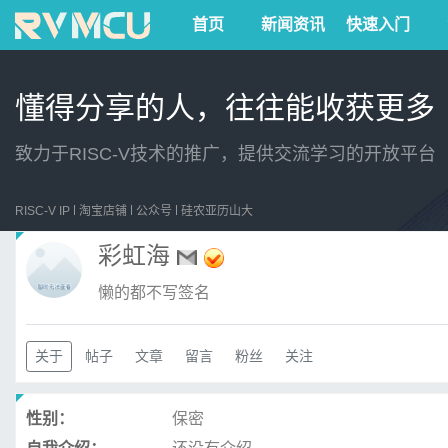
首页
新闻资讯
快速入门
懂得分享的人，往往能收获更多
致力于RISC-V技术的推广，提供交流学习的开放平台
RISC-V IP
淘宝店铺
公众号
硅农亚历山大
彩虹海
懒的都不写签名
关于
帖子
文章
留言
粉丝
关注
性别：
保密