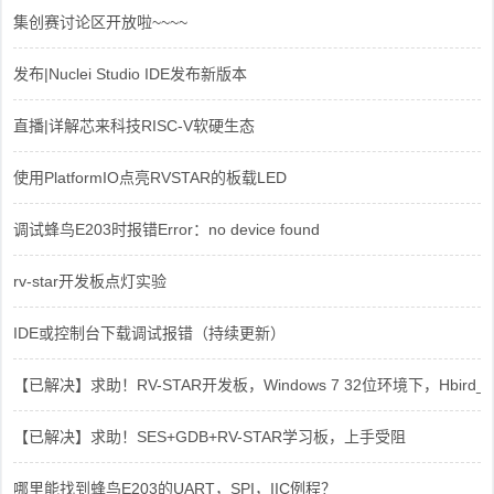
集创赛讨论区开放啦~~~~
发布|Nuclei Studio IDE发布新版本
直播|详解芯来科技RISC-V软硬生态
使用PlatformIO点亮RVSTAR的板载LED
调试蜂鸟E203时报错Error：no device found
rv-star开发板点灯实验
IDE或控制台下载调试报错（持续更新）
【已解决】求助！RV-STAR开发板，Windows 7 32位环境下，Hbird_Dri
【已解决】求助！SES+GDB+RV-STAR学习板，上手受阻
哪里能找到蜂鸟E203的UART，SPI，IIC例程？