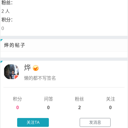
粉丝：
2 人
积分：
0
烨的帖子
烨
懒的都不写签名
积分
问答
粉丝
关注
0
0
2
0
关注TA
发消息