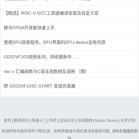
【精选】RISC-V GCC工具链编译安装及自定义宏
蜂鸟FPGA开发板快速上手
使用DFU烧录程序。DFU界面的DFU device没有内容
GD32VF103视频系列，持续更新中......
risc-v 汇编函数与C语言函数相互调用 （图）
把 GD32VF103C-START 变成仿真器
首页
|
新闻资讯
|
快速入门
|
专栏
|
论坛讨论
|
培训视频
|
Nuclei Studio
|
大学计划
本站所有内容仅供学习和交流，如有转载或引用文章涉及版权问题_请联系
管理员
删
除