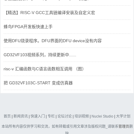
【精选】RISC-V GCC工具链编译安装及自定义宏
蜂鸟FPGA开发板快速上手
使用DFU烧录程序。DFU界面的DFU device没有内容
GD32VF103视频系列，持续更新中......
risc-v 汇编函数与C语言函数相互调用 （图）
把 GD32VF103C-START 变成仿真器
首页
|
新闻资讯
|
快速入门
|
专栏
|
论坛讨论
|
培训视频
|
Nuclei Studio
|
大学计划
本站所有内容仅供学习和交流，如有转载或引用文章涉及版权问题_请联系
管理员
删
除