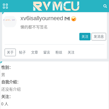
xv6isallyourneed
懒的都不写签名
关注
发消息
关于
帖子
文章
留言
粉丝
关注
性别：
男
自我介绍：
还没有介绍
关注：
0 人