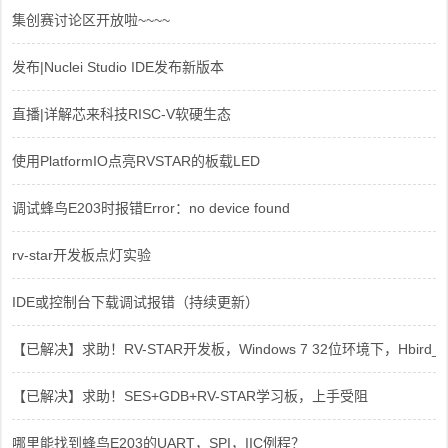
集创赛讨论区开放啦~~~~
发布|Nuclei Studio IDE发布新版本
直播|详解芯来科技RISC-V软硬生态
使用PlatformIO点亮RVSTAR的板载LED
调试蜂鸟E203时报错Error：no device found
rv-star开发板点灯实验
IDE或控制台下载调试报错（持续更新）
【已解决】求助！RV-STAR开发板，Windows 7 32位环境下，Hbird_Dri
【已解决】求助！SES+GDB+RV-STAR学习板，上手受阻
哪里能找到蜂鸟E203的UART，SPI，IIC例程？