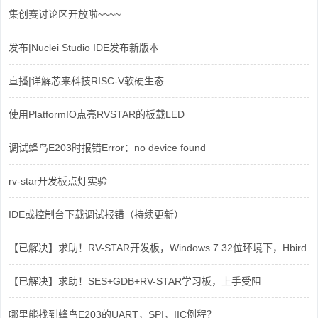
集创赛讨论区开放啦~~~~
发布|Nuclei Studio IDE发布新版本
直播|详解芯来科技RISC-V软硬生态
使用PlatformIO点亮RVSTAR的板载LED
调试蜂鸟E203时报错Error：no device found
rv-star开发板点灯实验
IDE或控制台下载调试报错（持续更新）
【已解决】求助！RV-STAR开发板，Windows 7 32位环境下，Hbird_Dri
【已解决】求助！SES+GDB+RV-STAR学习板，上手受阻
哪里能找到蜂鸟E203的UART，SPI，IIC例程？