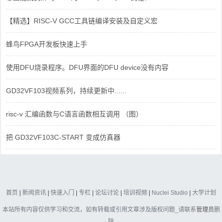
【精选】RISC-V GCC工具链编译安装及自定义宏
蜂鸟FPGA开发板快速上手
使用DFU烧录程序。DFU界面的DFU device没有内容
GD32VF103视频系列，持续更新中......
risc-v 汇编函数与C语言函数相互调用 （图）
把 GD32VF103C-START 变成仿真器
首页
|
新闻资讯
|
快速入门
|
专栏
|
论坛讨论
|
培训视频
|
Nuclei Studio
|
大学计划
本站所有内容仅供学习和交流，如有转载或引用文章涉及版权问题_请联系
管理员
删
除