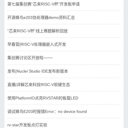
第七届集创赛“芯来RISC-V杯”开发板申请
开源蜂鸟e203协处理器demo资料汇总
“芯来RISC-V杯”线上赛题解析回放
早春营|RISC-V处理器嵌入式开发
集创赛讨论区开放啦~~~~
发布|Nuclei Studio IDE发布新版本
直播|详解芯来科技RISC-V软硬生态
使用PlatformIO点亮RVSTAR的板载LED
调试蜂鸟E203时报错Error：no device found
rv-star开发板点灯实验