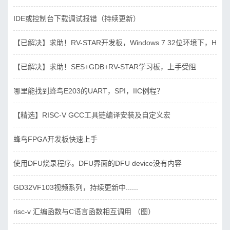
IDE或控制台下载调试报错（持续更新）
【已解决】求助！RV-STAR开发板，Windows 7 32位环境下，Hbird_D
【已解决】求助！SES+GDB+RV-STAR学习板，上手受阻
哪里能找到蜂鸟E203的UART，SPI，IIC例程？
【精选】RISC-V GCC工具链编译安装及自定义宏
蜂鸟FPGA开发板快速上手
使用DFU烧录程序。DFU界面的DFU device没有内容
GD32VF103视频系列，持续更新中......
risc-v 汇编函数与C语言函数相互调用 （图）