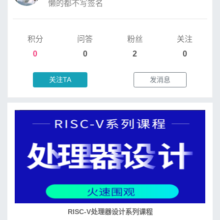
懒的都不写签名
积分
问答
粉丝
关注
0
0
2
0
关注TA
发消息
RISC-V处理器设计系列课程