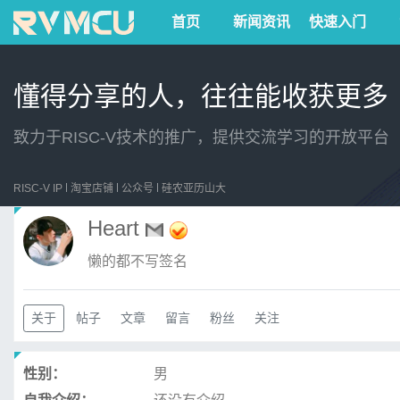
首页
新闻资讯
快速入门
懂得分享的人，往往能收获更多
致力于RISC-V技术的推广，提供交流学习的开放平台
RISC-V IP
淘宝店铺
公众号
硅农亚历山大
Heart
懒的都不写签名
关于
帖子
文章
留言
粉丝
关注
性别：
男