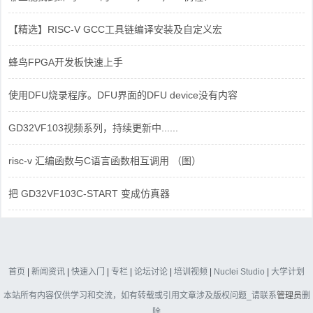
【精选】RISC-V GCC工具链编译安装及自定义宏
蜂鸟FPGA开发板快速上手
使用DFU烧录程序。DFU界面的DFU device没有内容
GD32VF103视频系列，持续更新中......
risc-v 汇编函数与C语言函数相互调用 （图）
把 GD32VF103C-START 变成仿真器
首页
|
新闻资讯
|
快速入门
|
专栏
|
论坛讨论
|
培训视频
|
Nuclei Studio
|
大学计划
本站所有内容仅供学习和交流，如有转载或引用文章涉及版权问题_请联系
管理员
删
除