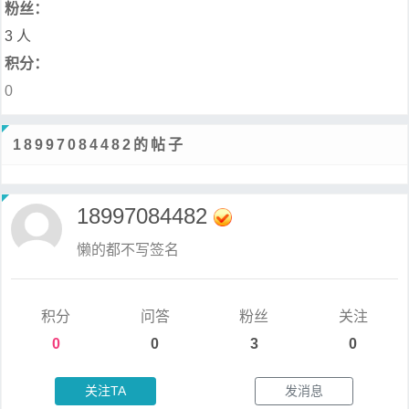
粉丝：
3 人
积分：
0
18997084482的帖子
18997084482
懒的都不写签名
积分
问答
粉丝
关注
0
0
3
0
关注TA
发消息