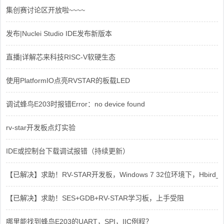
集创赛讨论区开放啦~~~~
发布|Nuclei Studio IDE发布新版本
直播|详解芯来科技RISC-V软硬生态
使用PlatformIO点亮RVSTAR的板载LED
调试蜂鸟E203时报错Error：no device found
rv-star开发板点灯实验
IDE或控制台下载调试报错（持续更新）
【已解决】求助！RV-STAR开发板，Windows 7 32位环境下，Hbird_Dri
【已解决】求助！SES+GDB+RV-STAR学习板，上手受阻
哪里能找到蜂鸟E203的UART，SPI，IIC例程？