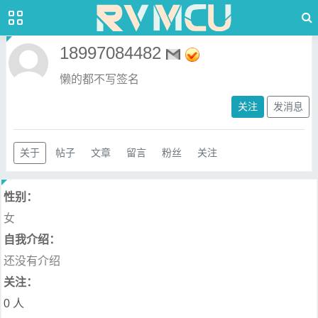
18997084482
懒的都不写签名
关注
发消息
关于
帖子
文章
留言
粉丝
关注
性别：
女
自我介绍：
还没有介绍
关注：
0 人