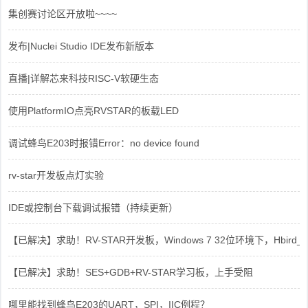
集创赛讨论区开放啦~~~~
发布|Nuclei Studio IDE发布新版本
直播|详解芯来科技RISC-V软硬生态
使用PlatformIO点亮RVSTAR的板载LED
调试蜂鸟E203时报错Error：no device found
rv-star开发板点灯实验
IDE或控制台下载调试报错（持续更新）
【已解决】求助！RV-STAR开发板，Windows 7 32位环境下，Hbird_Dri
【已解决】求助！SES+GDB+RV-STAR学习板，上手受阻
哪里能找到蜂鸟E203的UART，SPI，IIC例程？