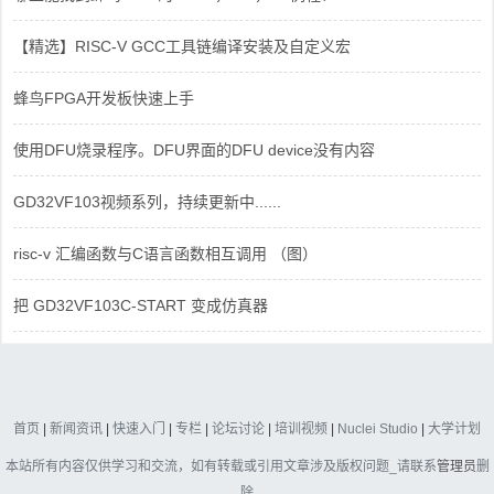
【精选】RISC-V GCC工具链编译安装及自定义宏
蜂鸟FPGA开发板快速上手
使用DFU烧录程序。DFU界面的DFU device没有内容
GD32VF103视频系列，持续更新中......
risc-v 汇编函数与C语言函数相互调用 （图）
把 GD32VF103C-START 变成仿真器
首页
|
新闻资讯
|
快速入门
|
专栏
|
论坛讨论
|
培训视频
|
Nuclei Studio
|
大学计划
本站所有内容仅供学习和交流，如有转载或引用文章涉及版权问题_请联系
管理员
删
除