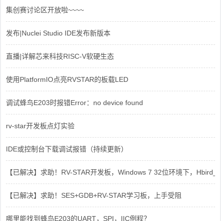
集创赛讨论区开放啦~~~~
发布|Nuclei Studio IDE发布新版本
直播|详解芯来科技RISC-V软硬生态
使用PlatformIO点亮RVSTAR的板载LED
调试蜂鸟E203时报错Error：no device found
rv-star开发板点灯实验
IDE或控制台下载调试报错（持续更新）
【已解决】求助！RV-STAR开发板，Windows 7 32位环境下，Hbird_Dri
【已解决】求助！SES+GDB+RV-STAR学习板，上手受阻
哪里能找到蜂鸟E203的UART，SPI，IIC例程？