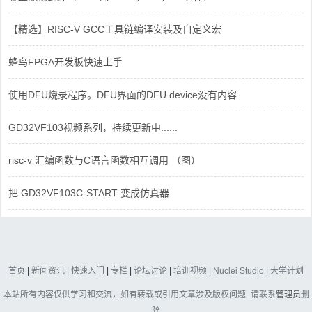
【精选】RISC-V GCC工具链编译安装及自定义宏
蜂鸟FPGA开发板快速上手
使用DFU烧录程序。DFU界面的DFU device没有内容
GD32VF103视频系列，持续更新中......
risc-v 汇编函数与C语言函数相互调用 （图）
把 GD32VF103C-START 变成仿真器
首页
|
新闻资讯
|
快速入门
|
专栏
|
论坛讨论
|
培训视频
|
Nuclei Studio
|
大学计划
本站所有内容仅供学习和交流，如有转载或引用文章涉及版权问题_请联系
管理员
删
除