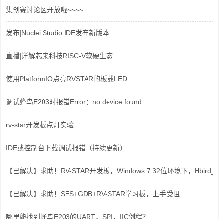
集创赛讨论区开放啦~~~~
发布|Nuclei Studio IDE发布新版本
直播|详解芯来科技RISC-V软硬生态
使用PlatformIO点亮RVSTAR的板载LED
调试蜂鸟E203时报错Error：no device found
rv-star开发板点灯实验
IDE或控制台下载调试报错（持续更新）
【已解决】求助！RV-STAR开发板，Windows 7 32位环境下，Hbird_Dri
【已解决】求助！SES+GDB+RV-STAR学习板，上手受阻
哪里能找到蜂鸟E203的UART，SPI，IIC例程？