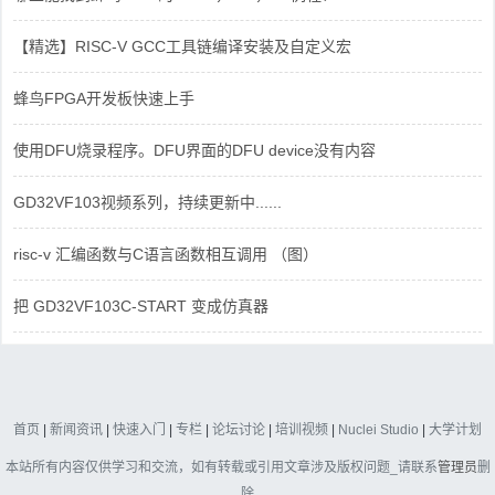
【精选】RISC-V GCC工具链编译安装及自定义宏
蜂鸟FPGA开发板快速上手
使用DFU烧录程序。DFU界面的DFU device没有内容
GD32VF103视频系列，持续更新中......
risc-v 汇编函数与C语言函数相互调用 （图）
把 GD32VF103C-START 变成仿真器
首页
|
新闻资讯
|
快速入门
|
专栏
|
论坛讨论
|
培训视频
|
Nuclei Studio
|
大学计划
本站所有内容仅供学习和交流，如有转载或引用文章涉及版权问题_请联系
管理员
删
除