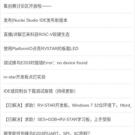
集创赛讨论区开放啦~~~~
发布|Nuclei Studio IDE发布新版本
直播|详解芯来科技RISC-V软硬生态
使用PlatformIO点亮RVSTAR的板载LED
调试蜂鸟E203时报错Error：no device found
rv-star开发板点灯实验
IDE或控制台下载调试报错（持续更新）
【已解决】求助！RV-STAR开发板，Windows 7 32位环境下，Hbird_Dri
【已解决】求助！SES+GDB+RV-STAR学习板，上手受阻
哪里能找到蜂鸟E203的UART，SPI，IIC例程？