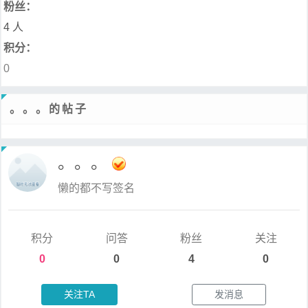
粉丝：
4 人
积分：
0
。。。的帖子
。。。
懒的都不写签名
积分
问答
粉丝
关注
0
0
4
0
关注TA
发消息