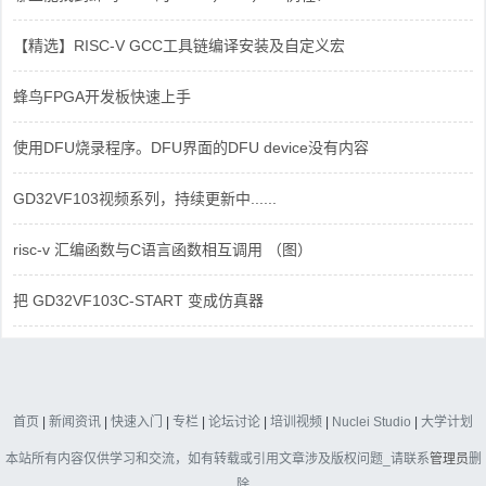
【精选】RISC-V GCC工具链编译安装及自定义宏
蜂鸟FPGA开发板快速上手
使用DFU烧录程序。DFU界面的DFU device没有内容
GD32VF103视频系列，持续更新中......
risc-v 汇编函数与C语言函数相互调用 （图）
把 GD32VF103C-START 变成仿真器
首页
|
新闻资讯
|
快速入门
|
专栏
|
论坛讨论
|
培训视频
|
Nuclei Studio
|
大学计划
本站所有内容仅供学习和交流，如有转载或引用文章涉及版权问题_请联系
管理员
删
除