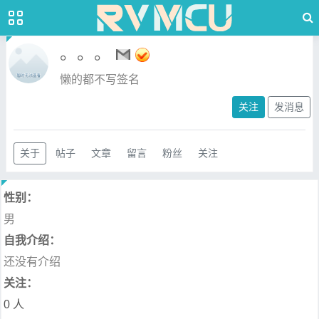
。。。
懒的都不写签名
关注
发消息
关于
帖子
文章
留言
粉丝
关注
性别：
男
自我介绍：
还没有介绍
关注：
0 人