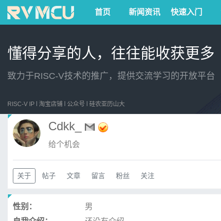
首页
新闻资讯
快速入门
懂得分享的人，往往能收获更多
致力于RISC-V技术的推广，提供交流学习的开放平台
RISC-V IP
淘宝店铺
公众号
硅农亚历山大
Cdkk_
给个机会
关于
帖子
文章
留言
粉丝
关注
性别：
男