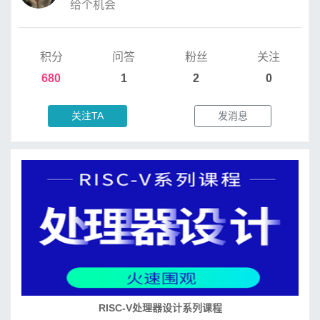
给个机会
积分
问答
粉丝
关注
680
1
2
0
关注TA
发消息
RISC-V处理器设计系列课程