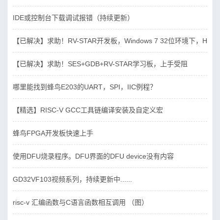
IDE或控制台下载调试报错（持续更新）
【已解决】求助！RV-STAR开发板，Windows 7 32位环境下，Hbird_D
【已解决】求助！SES+GDB+RV-STAR学习板，上手受阻
哪里能找到蜂鸟E203的UART，SPI，IIC例程？
【精选】RISC-V GCC工具链编译安装及自定义宏
蜂鸟FPGA开发板快速上手
使用DFU烧录程序。DFU界面的DFU device没有内容
GD32VF103视频系列，持续更新中......
risc-v 汇编函数与C语言函数相互调用 （图）