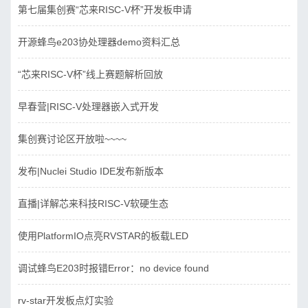
第七届集创赛“芯来RISC-V杯”开发板申请
开源蜂鸟e203协处理器demo资料汇总
“芯来RISC-V杯”线上赛题解析回放
早春营|RISC-V处理器嵌入式开发
集创赛讨论区开放啦~~~~
发布|Nuclei Studio IDE发布新版本
直播|详解芯来科技RISC-V软硬生态
使用PlatformIO点亮RVSTAR的板载LED
调试蜂鸟E203时报错Error：no device found
rv-star开发板点灯实验