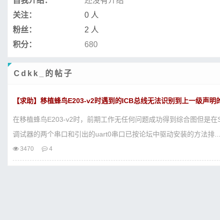
自我介绍：
还没有介绍
关注：
0 人
粉丝：
2 人
积分：
680
Cdkk_的帖子
【求助】移植蜂鸟E203-v2时遇到的ICB总线无法识别到上一级声明
在移植蜂鸟E203-v2时，前期工作无任何问题成功得到综合图但是在S
调试器的两个串口和引出的uart0串口已按论坛中驱动安装的方法排..
3470
4