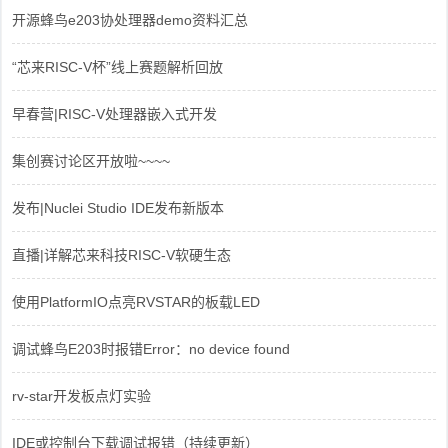
开源蜂鸟e203协处理器demo资料汇总
“芯来RISC-V杯”线上赛题解析回放
早春营|RISC-V处理器嵌入式开发
集创赛讨论区开放啦~~~~
发布|Nuclei Studio IDE发布新版本
直播|详解芯来科技RISC-V软硬生态
使用PlatformIO点亮RVSTAR的板载LED
调试蜂鸟E203时报错Error：no device found
rv-star开发板点灯实验
IDE或控制台下载调试报错（持续更新）