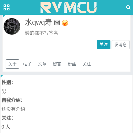
水qwq寿
懒的都不写签名
关注
发消息
关于
帖子
文章
留言
粉丝
关注
性别：
男
自我介绍：
还没有介绍
关注：
0 人