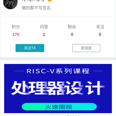
懒的都不写签名
积分
问答
粉丝
关注
170
1
0
0
关注TA
发消息