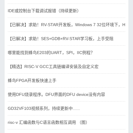
IDE或控制台下载调试报错（持续更新）
【已解决】求助！RV-STAR开发板，Windows 7 32位环境下，Hbird_D
【已解决】求助！SES+GDB+RV-STAR学习板，上手受阻
哪里能找到蜂鸟E203的UART，SPI，IIC例程？
【精选】RISC-V GCC工具链编译安装及自定义宏
蜂鸟FPGA开发板快速上手
使用DFU烧录程序。DFU界面的DFU device没有内容
GD32VF103视频系列，持续更新中......
risc-v 汇编函数与C语言函数相互调用 （图）