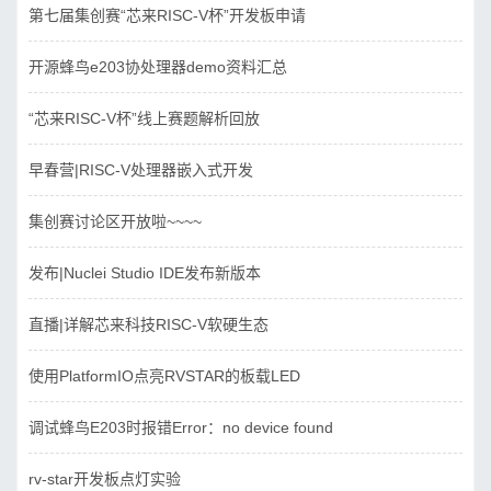
第七届集创赛“芯来RISC-V杯”开发板申请
开源蜂鸟e203协处理器demo资料汇总
“芯来RISC-V杯”线上赛题解析回放
早春营|RISC-V处理器嵌入式开发
集创赛讨论区开放啦~~~~
发布|Nuclei Studio IDE发布新版本
直播|详解芯来科技RISC-V软硬生态
使用PlatformIO点亮RVSTAR的板载LED
调试蜂鸟E203时报错Error：no device found
rv-star开发板点灯实验