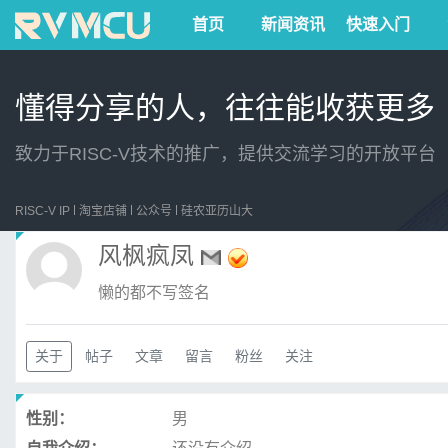
首页
新闻资讯
快速入门
懂得分享的人，往往能收获更多
致力于RISC-V技术的推广，提供交流学习的开放平台
RISC-V IP
淘宝店铺
公众号
硅农亚历山大
风枫疯凤
懒的都不写签名
关于
帖子
文章
留言
粉丝
关注
性别：
男