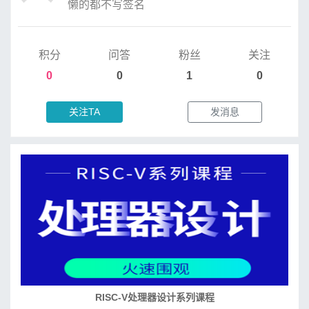
懒的都不写签名
积分
问答
粉丝
关注
0
0
1
0
关注TA
发消息
RISC-V处理器设计系列课程