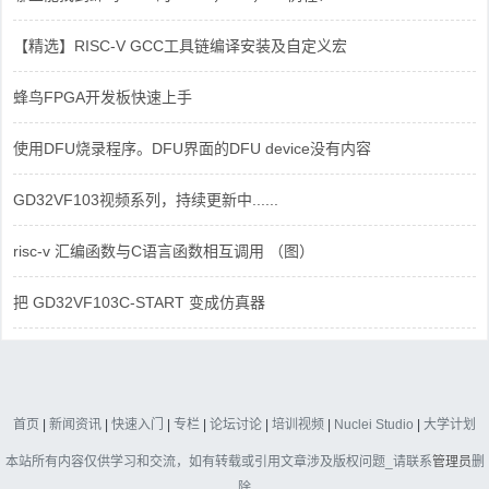
【精选】RISC-V GCC工具链编译安装及自定义宏
蜂鸟FPGA开发板快速上手
使用DFU烧录程序。DFU界面的DFU device没有内容
GD32VF103视频系列，持续更新中......
risc-v 汇编函数与C语言函数相互调用 （图）
把 GD32VF103C-START 变成仿真器
首页
|
新闻资讯
|
快速入门
|
专栏
|
论坛讨论
|
培训视频
|
Nuclei Studio
|
大学计划
本站所有内容仅供学习和交流，如有转载或引用文章涉及版权问题_请联系
管理员
删
除