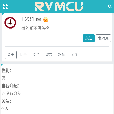
L231
懒的都不写签名
关注
发消息
关于
帖子
文章
留言
粉丝
关注
性别：
男
自我介绍：
还没有介绍
关注：
0 人