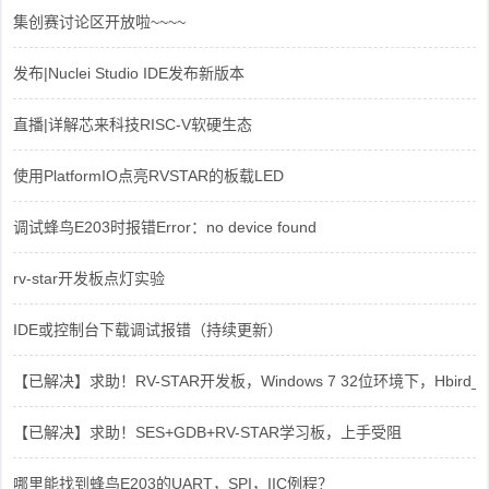
集创赛讨论区开放啦~~~~
发布|Nuclei Studio IDE发布新版本
直播|详解芯来科技RISC-V软硬生态
使用PlatformIO点亮RVSTAR的板载LED
调试蜂鸟E203时报错Error：no device found
rv-star开发板点灯实验
IDE或控制台下载调试报错（持续更新）
【已解决】求助！RV-STAR开发板，Windows 7 32位环境下，Hbird_Dri
【已解决】求助！SES+GDB+RV-STAR学习板，上手受阻
哪里能找到蜂鸟E203的UART，SPI，IIC例程？