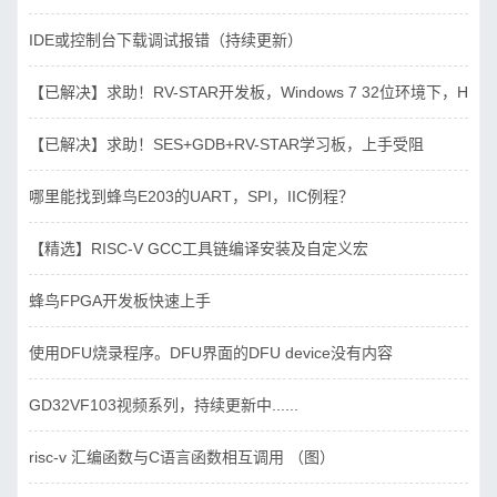
IDE或控制台下载调试报错（持续更新）
【已解决】求助！RV-STAR开发板，Windows 7 32位环境下，Hbird_D
【已解决】求助！SES+GDB+RV-STAR学习板，上手受阻
哪里能找到蜂鸟E203的UART，SPI，IIC例程？
【精选】RISC-V GCC工具链编译安装及自定义宏
蜂鸟FPGA开发板快速上手
使用DFU烧录程序。DFU界面的DFU device没有内容
GD32VF103视频系列，持续更新中......
risc-v 汇编函数与C语言函数相互调用 （图）