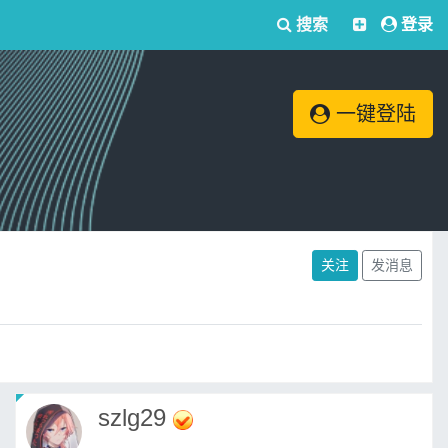
搜索
登录
一键登陆
关注
发消息
szlg29