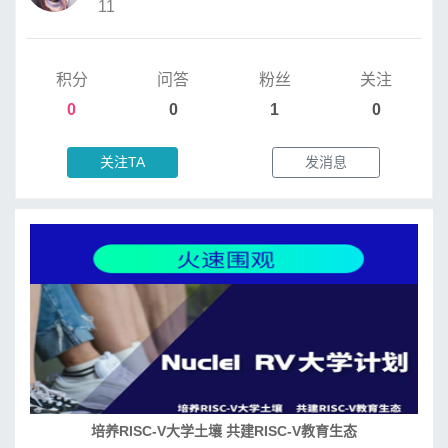
11
积分
问答
粉丝
关注
0
0
1
0
关注TA
发消息
培养RISC-V大学土壤 共建RISC-V教育生态