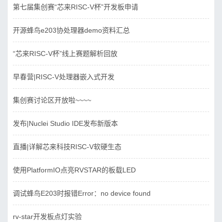
第七届集创赛“芯来RISC-V杯”开发板申请
开源蜂鸟e203协处理器demo资料汇总
“芯来RISC-V杯”线上赛题解析回放
早春营|RISC-V处理器嵌入式开发
集创赛讨论区开放啦~~~~
发布|Nuclei Studio IDE发布新版本
直播|详解芯来科技RISC-V软硬生态
使用PlatformIO点亮RVSTAR的板载LED
调试蜂鸟E203时报错Error：no device found
rv-star开发板点灯实验