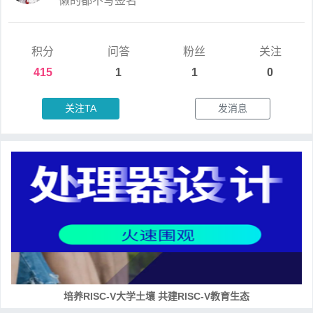
懒的都不写签名
积分
问答
粉丝
关注
415
1
1
0
关注TA
发消息
培养RISC-V大学土壤 共建RISC-V教育生态