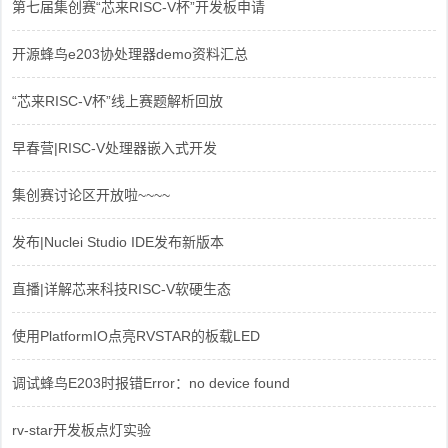
第七届集创赛“芯来RISC-V杯”开发板申请
开源蜂鸟e203协处理器demo资料汇总
“芯来RISC-V杯”线上赛题解析回放
早春营|RISC-V处理器嵌入式开发
集创赛讨论区开放啦~~~~
发布|Nuclei Studio IDE发布新版本
直播|详解芯来科技RISC-V软硬生态
使用PlatformIO点亮RVSTAR的板载LED
调试蜂鸟E203时报错Error：no device found
rv-star开发板点灯实验