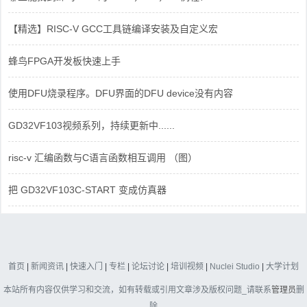
【精选】RISC-V GCC工具链编译安装及自定义宏
蜂鸟FPGA开发板快速上手
使用DFU烧录程序。DFU界面的DFU device没有内容
GD32VF103视频系列，持续更新中......
risc-v 汇编函数与C语言函数相互调用 （图）
把 GD32VF103C-START 变成仿真器
首页
|
新闻资讯
|
快速入门
|
专栏
|
论坛讨论
|
培训视频
|
Nuclei Studio
|
大学计划
本站所有内容仅供学习和交流，如有转载或引用文章涉及版权问题_请联系
管理员
删
除