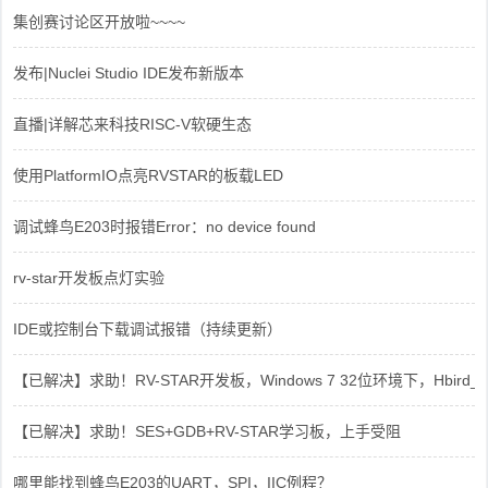
集创赛讨论区开放啦~~~~
发布|Nuclei Studio IDE发布新版本
直播|详解芯来科技RISC-V软硬生态
使用PlatformIO点亮RVSTAR的板载LED
调试蜂鸟E203时报错Error：no device found
rv-star开发板点灯实验
IDE或控制台下载调试报错（持续更新）
【已解决】求助！RV-STAR开发板，Windows 7 32位环境下，Hbird_Dri
【已解决】求助！SES+GDB+RV-STAR学习板，上手受阻
哪里能找到蜂鸟E203的UART，SPI，IIC例程？