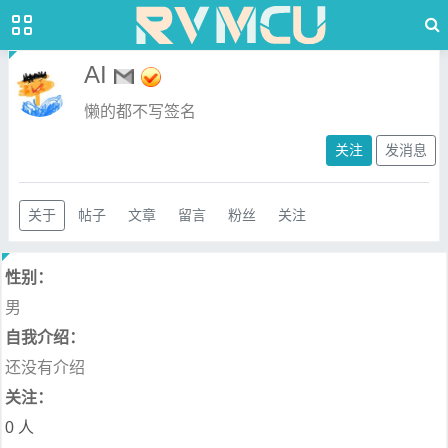
AI
懒的都不写签名
关注
发消息
关于
帖子
文章
留言
粉丝
关注
性别：
男
自我介绍：
还没有介绍
关注：
0 人