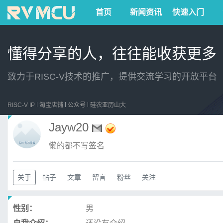
首页
新闻资讯
快速入门
懂得分享的人，往往能收获更多
致力于RISC-V技术的推广，提供交流学习的开放平台
RISC-V IP
淘宝店铺
公众号
硅农亚历山大
Jayw20
懒的都不写签名
关于
帖子
文章
留言
粉丝
关注
性别：
男