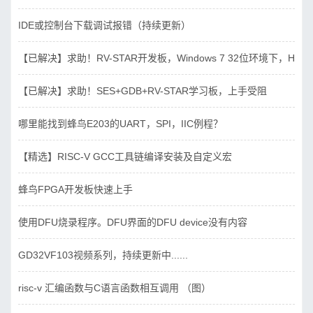
IDE或控制台下载调试报错（持续更新）
【已解决】求助！RV-STAR开发板，Windows 7 32位环境下，Hbird_D
【已解决】求助！SES+GDB+RV-STAR学习板，上手受阻
哪里能找到蜂鸟E203的UART，SPI，IIC例程？
【精选】RISC-V GCC工具链编译安装及自定义宏
蜂鸟FPGA开发板快速上手
使用DFU烧录程序。DFU界面的DFU device没有内容
GD32VF103视频系列，持续更新中......
risc-v 汇编函数与C语言函数相互调用 （图）