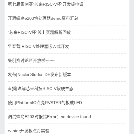
第七届集创赛“芯来RISC-V杯”开发板申请
开源蜂鸟e203协处理器demo资料汇总
“芯来RISC-V杯”线上赛题解析回放
早春营|RISC-V处理器嵌入式开发
集创赛讨论区开放啦~~~~
发布|Nuclei Studio IDE发布新版本
直播|详解芯来科技RISC-V软硬生态
使用PlatformIO点亮RVSTAR的板载LED
调试蜂鸟E203时报错Error：no device found
rv-star开发板点灯实验