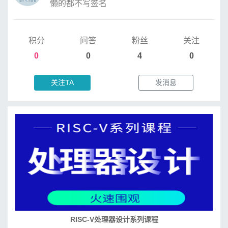
懒的都不写签名
积分
问答
粉丝
关注
0
0
4
0
关注TA
发消息
RISC-V处理器设计系列课程