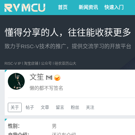
首页
新闻资讯
快速入门
懂得分享的人，往往能收获更多
致力于RISC-V技术的推广，提供交流学习的开放平台
RISC-V IP
淘宝店铺
公众号
硅农亚历山大
文笙
懒的都不写签名
关于
帖子
文章
留言
粉丝
关注
性别：
男