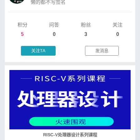
懒的都不写签名
积分
问答
粉丝
关注
5
0
3
0
关注TA
发消息
RISC-V处理器设计系列课程