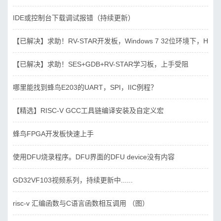
IDE或控制台下载调试报错（持续更新）
【已解决】求助！RV-STAR开发板，Windows 7 32位环境下，Hbird_D
【已解决】求助！SES+GDB+RV-STAR学习板，上手受阻
哪里能找到蜂鸟E203的UART，SPI，IIC例程？
【精选】RISC-V GCC工具链编译安装及自定义宏
蜂鸟FPGA开发板快速上手
使用DFU烧录程序。DFU界面的DFU device没有内容
GD32VF103视频系列，持续更新中......
risc-v 汇编函数与C语言函数相互调用 （图）