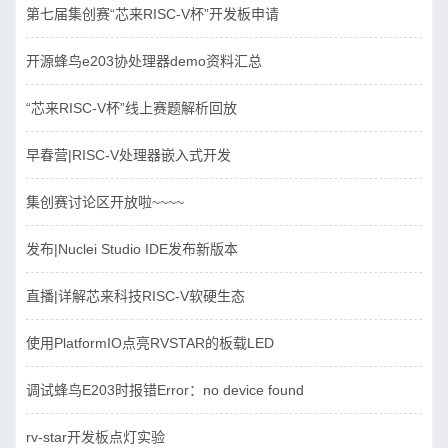
第七届集创赛“芯来RISC-V杯”开发板申请
开源蜂鸟e203协处理器demo资料汇总
“芯来RISC-V杯”线上赛题解析回放
早春营|RISC-V处理器嵌入式开发
集创赛讨论区开放啦~~~~
发布|Nuclei Studio IDE发布新版本
直播|详解芯来科技RISC-V软硬生态
使用PlatformIO点亮RVSTAR的板载LED
调试蜂鸟E203时报错Error：no device found
rv-star开发板点灯实验