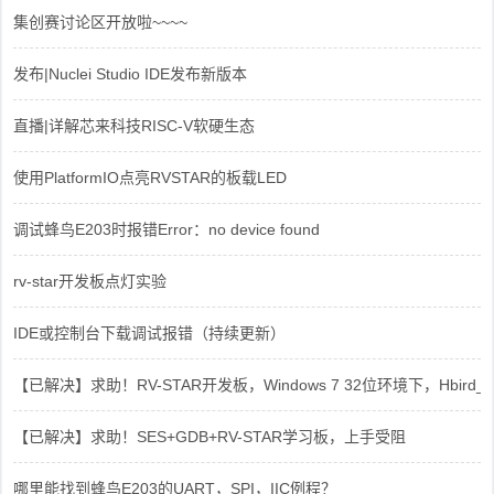
集创赛讨论区开放啦~~~~
发布|Nuclei Studio IDE发布新版本
直播|详解芯来科技RISC-V软硬生态
使用PlatformIO点亮RVSTAR的板载LED
调试蜂鸟E203时报错Error：no device found
rv-star开发板点灯实验
IDE或控制台下载调试报错（持续更新）
【已解决】求助！RV-STAR开发板，Windows 7 32位环境下，Hbird_Dri
【已解决】求助！SES+GDB+RV-STAR学习板，上手受阻
哪里能找到蜂鸟E203的UART，SPI，IIC例程？