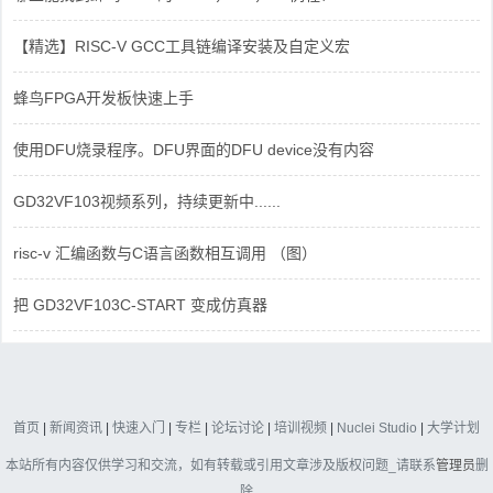
【精选】RISC-V GCC工具链编译安装及自定义宏
蜂鸟FPGA开发板快速上手
使用DFU烧录程序。DFU界面的DFU device没有内容
GD32VF103视频系列，持续更新中......
risc-v 汇编函数与C语言函数相互调用 （图）
把 GD32VF103C-START 变成仿真器
首页
|
新闻资讯
|
快速入门
|
专栏
|
论坛讨论
|
培训视频
|
Nuclei Studio
|
大学计划
本站所有内容仅供学习和交流，如有转载或引用文章涉及版权问题_请联系
管理员
删
除