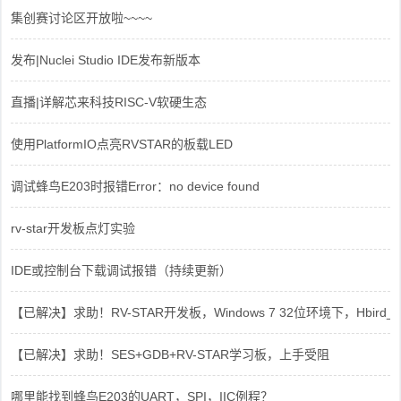
集创赛讨论区开放啦~~~~
发布|Nuclei Studio IDE发布新版本
直播|详解芯来科技RISC-V软硬生态
使用PlatformIO点亮RVSTAR的板载LED
调试蜂鸟E203时报错Error：no device found
rv-star开发板点灯实验
IDE或控制台下载调试报错（持续更新）
【已解决】求助！RV-STAR开发板，Windows 7 32位环境下，Hbird_Dri
【已解决】求助！SES+GDB+RV-STAR学习板，上手受阻
哪里能找到蜂鸟E203的UART，SPI，IIC例程？