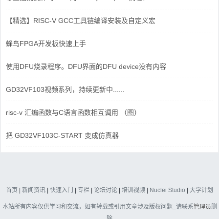
【精选】RISC-V GCC工具链编译安装及自定义宏
蜂鸟FPGA开发板快速上手
使用DFU烧录程序。DFU界面的DFU device没有内容
GD32VF103视频系列，持续更新中......
risc-v 汇编函数与C语言函数相互调用 （图）
把 GD32VF103C-START 变成仿真器
首页
|
新闻资讯
|
快速入门
|
专栏
|
论坛讨论
|
培训视频
|
Nuclei Studio
|
大学计划
本站所有内容仅供学习和交流，如有转载或引用文章涉及版权问题_请联系
管理员
删
除