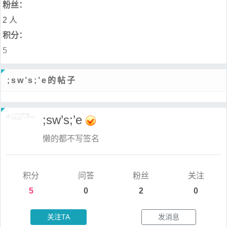
粉丝：
2 人
积分：
5
;sw’s;’e的帖子
;sw’s;’e
懒的都不写签名
积分
问答
粉丝
关注
5
0
2
0
关注TA
发消息