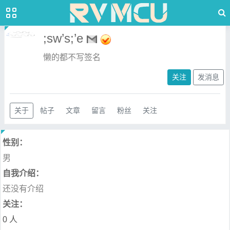
;sw’s;’e
懒的都不写签名
关注
发消息
关于
帖子
文章
留言
粉丝
关注
性别：
男
自我介绍：
还没有介绍
关注：
0 人