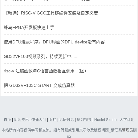
【精选】RISC-V GCC工具链编译安装及自定义宏
蜂鸟FPGA开发板快速上手
使用DFU烧录程序。DFU界面的DFU device没有内容
GD32VF103视频系列，持续更新中......
risc-v 汇编函数与C语言函数相互调用 （图）
把 GD32VF103C-START 变成仿真器
首页
|
新闻资讯
|
快速入门
|
专栏
|
论坛讨论
|
培训视频
|
Nuclei Studio
|
大学计划
本站所有内容仅供学习和交流，如有转载或引用文章涉及版权问题_请联系
管理员
删
除