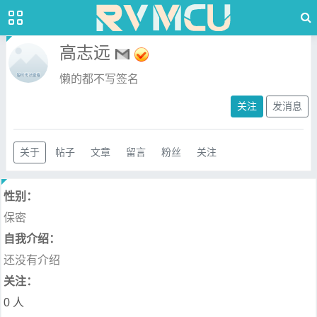
高志远
懒的都不写签名
关注
发消息
关于
帖子
文章
留言
粉丝
关注
性别：
保密
自我介绍：
还没有介绍
关注：
0 人