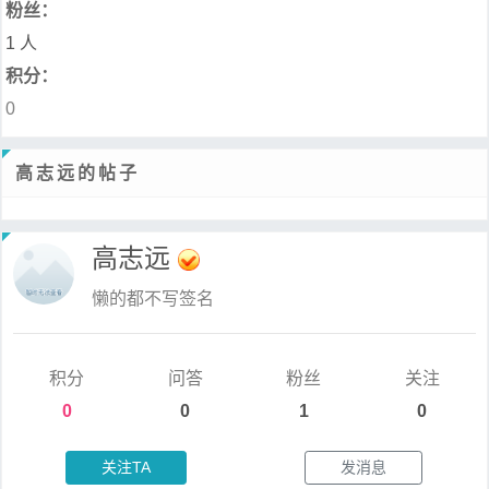
粉丝：
1 人
积分：
0
高志远的帖子
高志远
懒的都不写签名
积分
问答
粉丝
关注
0
0
1
0
关注TA
发消息