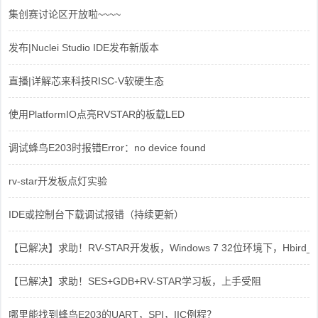
集创赛讨论区开放啦~~~~
发布|Nuclei Studio IDE发布新版本
直播|详解芯来科技RISC-V软硬生态
使用PlatformIO点亮RVSTAR的板载LED
调试蜂鸟E203时报错Error：no device found
rv-star开发板点灯实验
IDE或控制台下载调试报错（持续更新）
【已解决】求助！RV-STAR开发板，Windows 7 32位环境下，Hbird_Dri
【已解决】求助！SES+GDB+RV-STAR学习板，上手受阻
哪里能找到蜂鸟E203的UART，SPI，IIC例程？