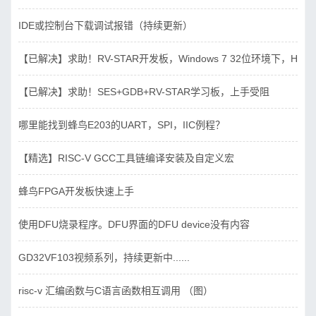
IDE或控制台下载调试报错（持续更新）
【已解决】求助！RV-STAR开发板，Windows 7 32位环境下，Hbird_D
【已解决】求助！SES+GDB+RV-STAR学习板，上手受阻
哪里能找到蜂鸟E203的UART，SPI，IIC例程？
【精选】RISC-V GCC工具链编译安装及自定义宏
蜂鸟FPGA开发板快速上手
使用DFU烧录程序。DFU界面的DFU device没有内容
GD32VF103视频系列，持续更新中......
risc-v 汇编函数与C语言函数相互调用 （图）