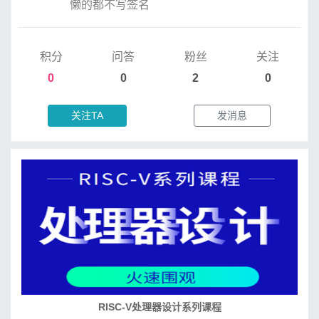
懒的都不写签名
积分
问答
粉丝
关注
0
0
2
0
关注TA
发消息
RISC-V处理器设计系列课程