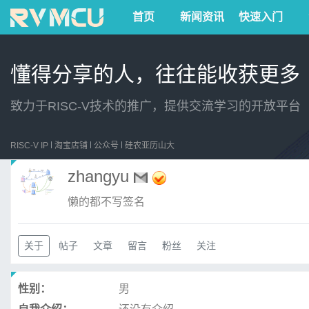
首页
新闻资讯
快速入门
懂得分享的人，往往能收获更多
致力于RISC-V技术的推广，提供交流学习的开放平台
RISC-V IP
淘宝店铺
公众号
硅农亚历山大
zhangyu
懒的都不写签名
关于
帖子
文章
留言
粉丝
关注
性别：
男