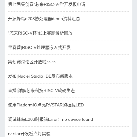
第七届集创赛“芯来RISC-V杯”开发板申请
开源蜂鸟e203协处理器demo资料汇总
“芯来RISC-V杯”线上赛题解析回放
早春营|RISC-V处理器嵌入式开发
集创赛讨论区开放啦~~~~
发布|Nuclei Studio IDE发布新版本
直播|详解芯来科技RISC-V软硬生态
使用PlatformIO点亮RVSTAR的板载LED
调试蜂鸟E203时报错Error：no device found
rv-star开发板点灯实验