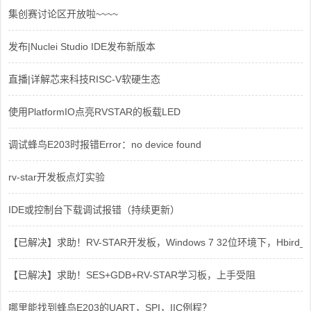
集创赛讨论区开放啦~~~~
发布|Nuclei Studio IDE发布新版本
直播|详解芯来科技RISC-V软硬生态
使用PlatformIO点亮RVSTAR的板载LED
调试蜂鸟E203时报错Error：no device found
rv-star开发板点灯实验
IDE或控制台下载调试报错（持续更新）
【已解决】求助！RV-STAR开发板，Windows 7 32位环境下，Hbird_Dri
【已解决】求助！SES+GDB+RV-STAR学习板，上手受阻
哪里能找到蜂鸟E203的UART，SPI，IIC例程？