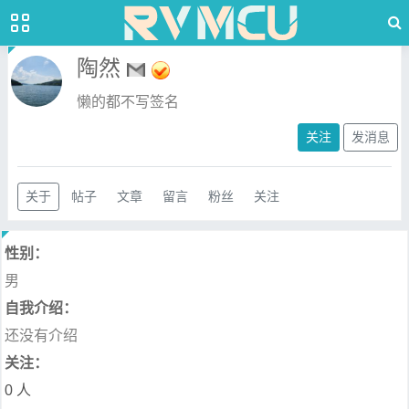
陶然
懒的都不写签名
关注
发消息
关于
帖子
文章
留言
粉丝
关注
性别：
男
自我介绍：
还没有介绍
关注：
0 人