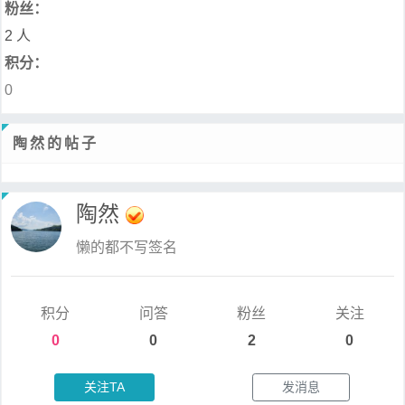
粉丝：
2 人
积分：
0
陶然的帖子
陶然
懒的都不写签名
积分
问答
粉丝
关注
0
0
2
0
关注TA
发消息