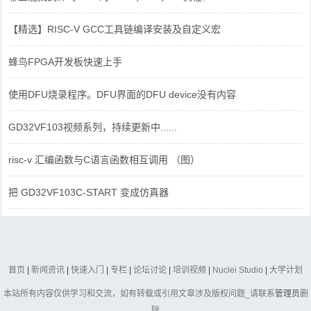
【精选】RISC-V GCC工具链编译安装及自定义宏
蜂鸟FPGA开发板快速上手
使用DFU烧录程序。DFU界面的DFU device没有内容
GD32VF103视频系列，持续更新中......
risc-v 汇编函数与C语言函数相互调用 （图）
把 GD32VF103C-START 变成仿真器
首页
|
新闻资讯
|
快速入门
|
专栏
|
论坛讨论
|
培训视频
|
Nuclei Studio
|
大学计划
本站所有内容仅供学习和交流，如有转载或引用文章涉及版权问题_请联系
管理员
删
除