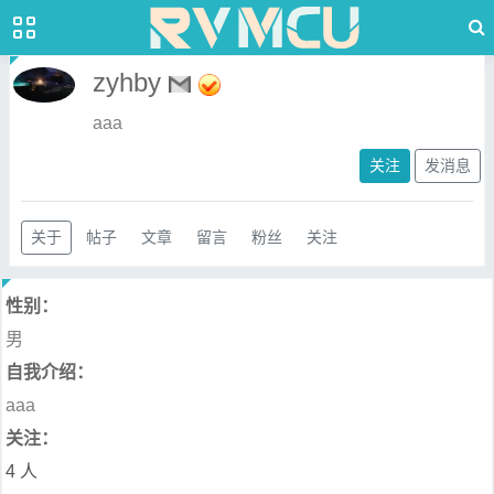
zyhby
aaa
关注
发消息
关于
帖子
文章
留言
粉丝
关注
性别：
男
自我介绍：
aaa
关注：
4 人